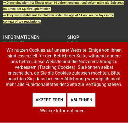
⇒ Diese sind nicht für Kinder unter 14 Jahren geeignet und gelten nicht als Spielzeug
im Sinne der Spielzeugrichtlinien.
⇒ They are suitable not for children under the age of 14 and are no toys in the
context of toy regulations.
INFORMATIONEN
SHOP
IMPRESSUM
SHOP
AGB UND
WARENKORB
KUNDENINFORMATIONEN
Wir nutzen Cookies auf unserer Website. Einige von ihnen
BESTELLUNGEN
WIDERRUFSRECHT
ADRESSE BEARBEITEN
sind essenziell für den Betrieb der Seite, während andere
DATENSCHUTZERKLÄRUNG
ZAHLUNG UND VERSAND
uns helfen, diese Website und die Nutzererfahrung zu
verbessern (Tracking Cookies). Sie können selbst
IHR KONTO
entscheiden, ob Sie die Cookies zulassen möchten. Bitte
LOGIN
beachten Sie, dass bei einer Ablehnung womöglich nicht
REGISTRIEREN
mehr alle Funktionalitäten der Seite zur Verfügung stehen.
Copyright © 2026 Modellbahnladen Klee GbR. Alle Rechte vorbehalten. Design:
AKZEPTIEREN
ABLEHNEN
BW-Media.tv
.
Weitere Informationen