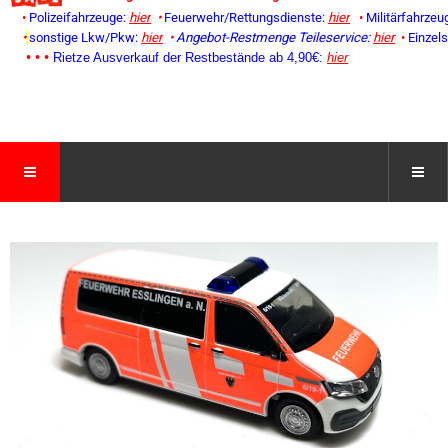
•
Polizeifahrzeuge:
hier
•
Feuerwehr/Rettungsdienste:
hier
•
Militärfahrzeu
•
sonstige Lkw/Pkw:
hier
•
Angebot-Restmenge
Teileservice:
hier
•
Einzel
• • •
Rietze Ausverkauf der Restbestände ab 4,90€:
hier