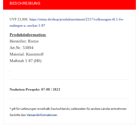
BESCHREIBUNG
UVP 23,90€:
https://rietze.de/shop/produktsortiment/2217/volkswagen-t6.1-fw-
esslingen-a.-neckar-1-87
Produktinformation:
Hersteller: Rietze
Art.Nr.: 53894
Material: Kunststoff
Maßstab 1:87 (H0)
sale2 saleRi
Neuheiten-Prospekt: 07-08 / 2023
* gilt für Lieferungen innerhalb Deutschlands; Lieferzeiten für andere Länder entnehmen
Sie bitte den
Versandinformationen: