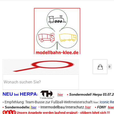
0
NEU
HERPA
bei
:
hier
•
Sondermodell Herpa 03.07.2
•
Empfehlung: Team-Busse zur Fußball-Weltmeisterschaft
:
Iconic Re
hier
•
Intermodellbau/Interschutz
hier
•
Sondermodelle:
hier
•
FDNY
hier
Unsere Angebote werden laufend ergänzt - stöbern lohnt sich !!!