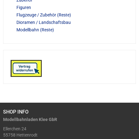
Zubehör
Figuren
Flugzeuge / Zubehör (Reste)
Dioramen / Landschaftsbau
Modellbahn (Reste)
SHOP INFO
Modellbahnladen Klee GbR
Ellerchen 24
55758 Hettenrodt