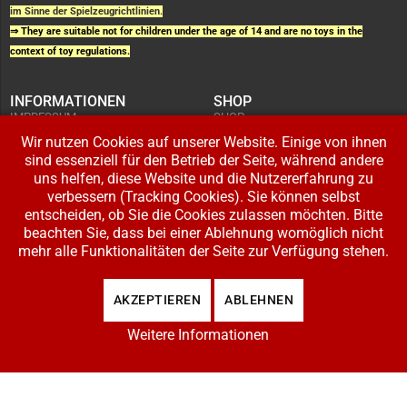
im Sinne der Spielzeugrichtlinien.
⇒ They are suitable not for children under the age of 14 and are no toys in the
context of toy regulations.
INFORMATIONEN
SHOP
IMPRESSUM
SHOP
AGB UND
WARENKORB
KUNDENINFORMATIONEN
Wir nutzen Cookies auf unserer Website. Einige von ihnen
BESTELLUNGEN
WIDERRUFSRECHT
ADRESSE BEARBEITEN
sind essenziell für den Betrieb der Seite, während andere
DATENSCHUTZERKLÄRUNG
ZAHLUNG UND VERSAND
uns helfen, diese Website und die Nutzererfahrung zu
verbessern (Tracking Cookies). Sie können selbst
IHR KONTO
entscheiden, ob Sie die Cookies zulassen möchten. Bitte
LOGIN
beachten Sie, dass bei einer Ablehnung womöglich nicht
REGISTRIEREN
mehr alle Funktionalitäten der Seite zur Verfügung stehen.
Copyright © 2026 Modellbahnladen Klee GbR. Alle Rechte vorbehalten. Design:
AKZEPTIEREN
ABLEHNEN
BW-Media.tv
.
Weitere Informationen