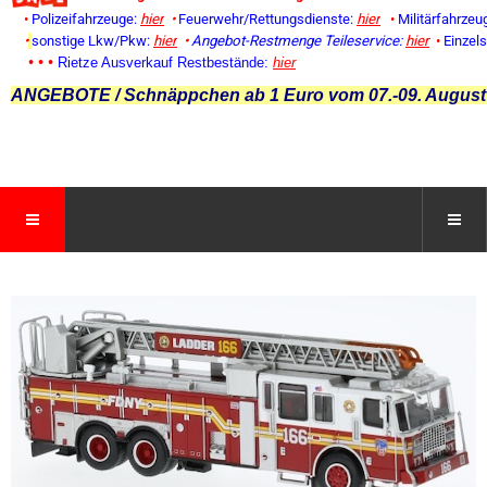
•
Polizeifahrzeuge:
hier
•
Feuerwehr/Rettungsdienste:
hier
•
Militärfahrzeu
•
sonstige Lkw/Pkw:
hier
•
Angebot-Restmenge
Teileservice:
hier
•
Einzel
• • •
Rietze Ausverkauf Restbestände:
hier
ANGEBOTE / Schnäppchen ab 1 Euro vom 07.-09. August