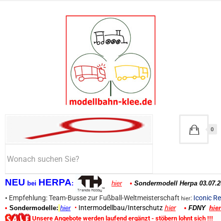
0
NEU
HERPA
bei
:
hier
•
Sondermodell Herpa 03.07.2
•
Empfehlung: Team-Busse zur Fußball-Weltmeisterschaft
:
Iconic Re
hier
•
Intermodellbau/Interschutz
hier
•
Sondermodelle:
hier
•
FDNY
hier
Unsere Angebote werden laufend ergänzt - stöbern lohnt sich !!!