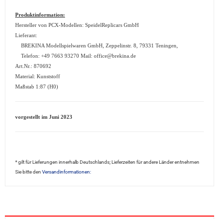
Produktinformation:
Hersteller von PCX-Modellen: SpeidelReplicars GmbH
Lieferant:
BREKINA Modellspielwaren GmbH, Zeppelinstr. 8, 79331 Teningen,
Telefon: +49 7663 93270 Mail: office@brekina.de
Art.Nr.: 870692
Material: Kunststoff
Maßstab 1:87 (H0)
vorgestellt im Juni 2023
* gilt für Lieferungen innerhalb Deutschlands; Lieferzeiten für andere Länder entnehmen
Sie bitte den
Versandinformationen: