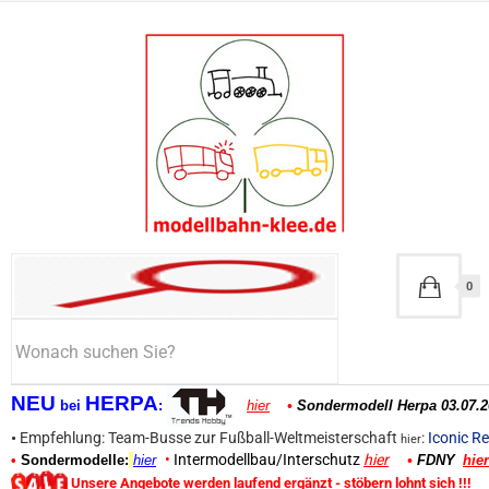
0
NEU
HERPA
bei
:
hier
•
Sondermodell Herpa 03.07.2
•
Empfehlung: Team-Busse zur Fußball-Weltmeisterschaft
:
Iconic Re
hier
•
Intermodellbau/Interschutz
hier
•
Sondermodelle:
hier
•
FDNY
hier
Unsere Angebote werden laufend ergänzt - stöbern lohnt sich !!!