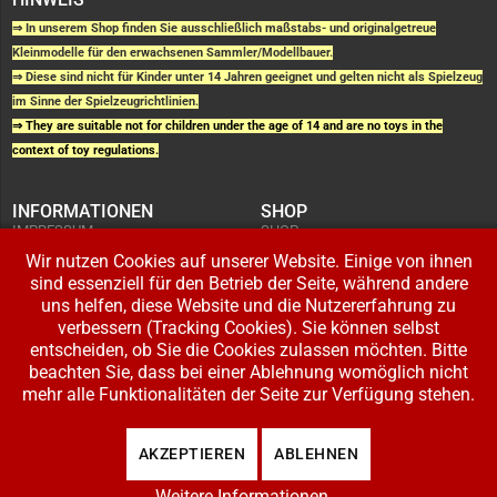
⇒ In unserem Shop finden Sie ausschließlich maßstabs- und originalgetreue
Kleinmodelle für den erwachsenen Sammler/Modellbauer.
⇒ Diese sind nicht für Kinder unter 14 Jahren geeignet und gelten nicht als Spielzeug
im Sinne der Spielzeugrichtlinien.
⇒ They are suitable not for children under the age of 14 and are no toys in the
context of toy regulations.
INFORMATIONEN
SHOP
IMPRESSUM
SHOP
AGB UND
WARENKORB
KUNDENINFORMATIONEN
Wir nutzen Cookies auf unserer Website. Einige von ihnen
BESTELLUNGEN
WIDERRUFSRECHT
ADRESSE BEARBEITEN
sind essenziell für den Betrieb der Seite, während andere
DATENSCHUTZERKLÄRUNG
ZAHLUNG UND VERSAND
uns helfen, diese Website und die Nutzererfahrung zu
verbessern (Tracking Cookies). Sie können selbst
IHR KONTO
entscheiden, ob Sie die Cookies zulassen möchten. Bitte
LOGIN
beachten Sie, dass bei einer Ablehnung womöglich nicht
REGISTRIEREN
mehr alle Funktionalitäten der Seite zur Verfügung stehen.
Copyright © 2026 Modellbahnladen Klee GbR. Alle Rechte vorbehalten. Design:
AKZEPTIEREN
ABLEHNEN
BW-Media.tv
.
Weitere Informationen