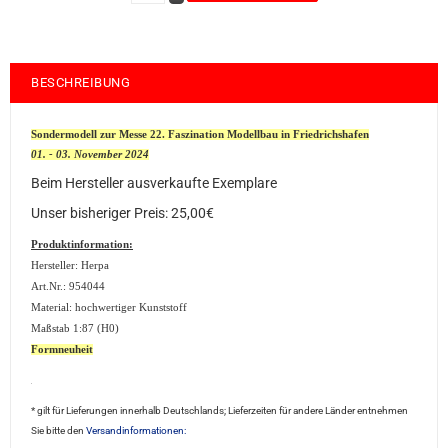
BESCHREIBUNG
Sondermodell zur Messe 22. Faszination Modellbau in Friedrichshafen
01. - 03. November 2024
Beim Hersteller ausverkaufte Exemplare
Unser bisheriger Preis: 25,00€
Produktinformation:
Hersteller: Herpa
Art.Nr.: 954044
Material: hochwertiger Kunststoff
Maßstab 1:87 (H0)
Formneuheit
sale2
* gilt für Lieferungen innerhalb Deutschlands; Lieferzeiten für andere Länder entnehmen
Sie bitte den
Versandinformationen: