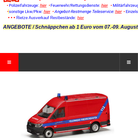
•
Polizeifahrzeuge:
hier
•
Feuerwehr/Rettungsdienste:
hier
•
Militärfahrzeu
•
sonstige Lkw/Pkw:
hier
•
Angebot-Restmenge
Teileservice:
hier
•
Einzel
• • •
Rietze Ausverkauf Restbestände:
hier
ANGEBOTE / Schnäppchen ab 1 Euro vom 07.-09. August