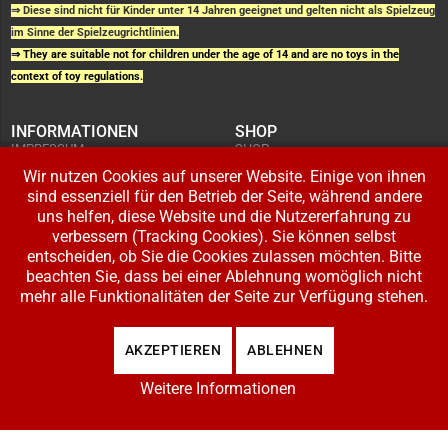
⇒ Diese sind nicht für Kinder unter 14 Jahren geeignet und gelten nicht als Spielzeug
im Sinne der Spielzeugrichtlinien.
⇒ They are suitable not for children under the age of 14 and are no toys in the
context of toy regulations.
INFORMATIONEN
SHOP
IMPRESSUM
SHOP
AGB UND
WARENKORB
KUNDENINFORMATIONEN
Wir nutzen Cookies auf unserer Website. Einige von ihnen
BESTELLUNGEN
WIDERRUFSRECHT
ADRESSE BEARBEITEN
sind essenziell für den Betrieb der Seite, während andere
DATENSCHUTZERKLÄRUNG
ZAHLUNG UND VERSAND
uns helfen, diese Website und die Nutzererfahrung zu
verbessern (Tracking Cookies). Sie können selbst
IHR KONTO
entscheiden, ob Sie die Cookies zulassen möchten. Bitte
LOGIN
beachten Sie, dass bei einer Ablehnung womöglich nicht
REGISTRIEREN
mehr alle Funktionalitäten der Seite zur Verfügung stehen.
Copyright © 2026 Modellbahnladen Klee GbR. Alle Rechte vorbehalten. Design:
AKZEPTIEREN
ABLEHNEN
BW-Media.tv
.
Weitere Informationen