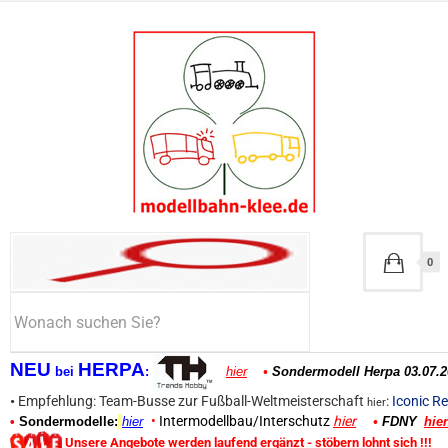
0
NEU
HERPA
bei
:
hier
•
Sondermodell Herpa 03.07.2
•
Empfehlung: Team-Busse zur Fußball-Weltmeisterschaft
:
Iconic Re
hier
•
Intermodellbau/Interschutz
hier
•
Sondermodelle:
hier
•
FDNY
hier
Unsere Angebote werden laufend ergänzt - stöbern lohnt sich !!!