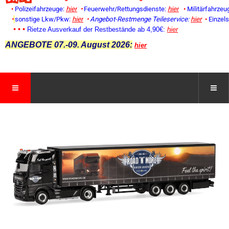
•
Polizeifahrzeuge:
hier
•
Feuerwehr/Rettungsdienste:
hier
•
Militärfahrzeu
•
sonstige Lkw/Pkw:
hier
•
Angebot-Restmenge
Teileservice:
hier
•
Einzel
• • •
Rietze Ausverkauf der Restbestände ab 4,90€:
hier
ANGEBOTE 07.-09. August 2026:
hier