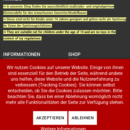
⇒ In unserem Shop finden Sie ausschließlich maßstabs- und originalgetreue
Kleinmodelle für den erwachsenen Sammler/Modellbauer.
⇒ Diese sind nicht für Kinder unter 14 Jahren geeignet und gelten nicht als Spielzeug
im Sinne der Spielzeugrichtlinien.
⇒ They are suitable not for children under the age of 14 and are no toys in the
context of toy regulations.
INFORMATIONEN
SHOP
IMPRESSUM
SHOP
AGB UND
WARENKORB
KUNDENINFORMATIONEN
Wir nutzen Cookies auf unserer Website. Einige von ihnen
BESTELLUNGEN
WIDERRUFSRECHT
ADRESSE BEARBEITEN
sind essenziell für den Betrieb der Seite, während andere
DATENSCHUTZERKLÄRUNG
ZAHLUNG UND VERSAND
uns helfen, diese Website und die Nutzererfahrung zu
verbessern (Tracking Cookies). Sie können selbst
IHR KONTO
entscheiden, ob Sie die Cookies zulassen möchten. Bitte
LOGIN
beachten Sie, dass bei einer Ablehnung womöglich nicht
REGISTRIEREN
mehr alle Funktionalitäten der Seite zur Verfügung stehen.
Copyright © 2026 Modellbahnladen Klee GbR. Alle Rechte vorbehalten. Design:
AKZEPTIEREN
ABLEHNEN
BW-Media.tv
.
Weitere Informationen