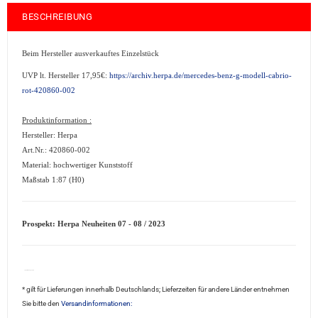
BESCHREIBUNG
Beim Hersteller ausverkauftes Einzelstück
UVP lt. Hersteller 17,95€:
https://archiv.herpa.de/mercedes-benz-g-modell-cabrio-
rot-420860-002
Produktinformation :
Hersteller: Herpa
Art.Nr.: 420860-002
Material: hochwertiger Kunststoff
Maßstab 1:87 (H0)
Prospekt: Herpa Neuheiten 07 - 08 / 2023
Lagerräumung sale4
* gilt für Lieferungen innerhalb Deutschlands; Lieferzeiten für andere Länder entnehmen
Sie bitte den
Versandinformationen: