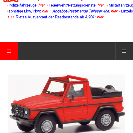
•
Polizeifahrzeuge:
hier
•
Feuerwehr/Rettungsdienste:
hier
•
Militärfahrzeu
•
sonstige Lkw/Pkw:
hier
•
Angebot-Restmenge
Teileservice:
hier
•
Einzel
• • •
Rietze Ausverkauf der Restbestände ab 4,90€:
hier