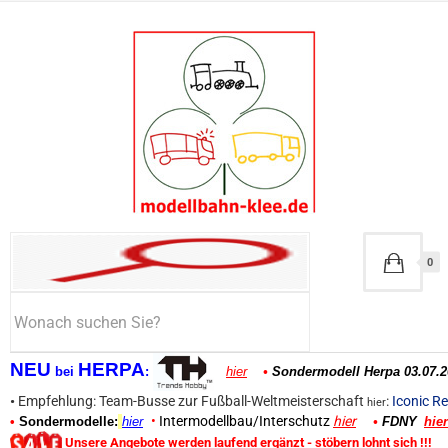
0
NEU
HERPA
bei
:
hier
•
Sondermodell Herpa 03.07.2
•
Empfehlung: Team-Busse zur Fußball-Weltmeisterschaft
:
Iconic Re
hier
•
Intermodellbau/Interschutz
hier
•
Sondermodelle:
hier
•
FDNY
hier
Unsere Angebote werden laufend ergänzt - stöbern lohnt sich !!!