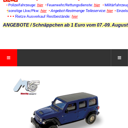
•
Polizeifahrzeuge:
hier
•
Feuerwehr/Rettungsdienste:
hier
•
Militärfahrzeu
•
sonstige Lkw/Pkw:
hier
•
Angebot-Restmenge
Teileservice:
hier
•
Einzel
• • •
Rietze Ausverkauf Restbestände:
hier
ANGEBOTE / Schnäppchen ab 1 Euro vom 07.-09. August