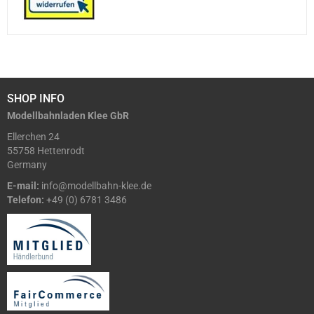
SHOP INFO
Modellbahnladen Klee GbR
Ellerchen 24
55758 Hettenrodt
Germany
E-mail:
info@modellbahn-klee.de
Telefon:
+49 (0) 6781 3486