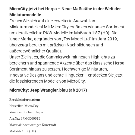
MicroCity jetzt bei Herpa – Neue Maßstäbe in der Welt der
Miniaturmodelle
Freuen Sie sich auf eine erweiterte Auswahl an
Miniaturmodellen! Mit MicroCity ergänzen wir unser Sortiment
um detailverliebte PKW-Modelle im Maßstab 1:87 (H0). Die
junge Marke, gegründet von „Toy Model Ltd“ im Jahr 2019,
überzeugt bereits mit präzisen Nachbildungen und
außergewöhnlicher Qualität.
Unser Ziel ist es, die Sammlerwelt mit neuen Highlights zu
bereichern und spannende Akzente über das klassische Herpa-
Sortiment hinaus zu setzen. Hochwertige Miniaturen,
innovative Designs und echte Hingucker – entdecken Sie jetzt
die faszinierenden Modelle von MicroCity.
MicroCity: Jeep Wrangler, blau (ab 2017)
Produktinformation:
Hersteller: MicroCity
Verantwortlicher: Herpa
Art.Nr.: 87MC000013
Material: hochwertiger Kunststoff
Maßstab 1:87 (H0)