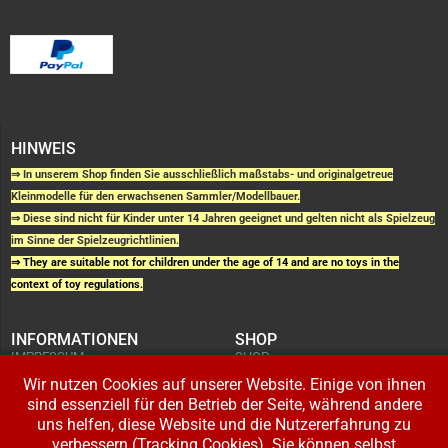
HINWEIS
⇒ In unserem Shop finden Sie ausschließlich maßstabs- und originalgetreue
Kleinmodelle für den erwachsenen Sammler/Modellbauer.
⇒ Diese sind nicht für Kinder unter 14 Jahren geeignet und gelten nicht als Spielzeug
im Sinne der Spielzeugrichtlinien.
⇒ They are suitable not for children under the age of 14 and are no toys in the
context of toy regulations.
INFORMATIONEN
SHOP
IMPRESSUM
SHOP
AGB UND
WARENKORB
KUNDENINFORMATIONEN
Wir nutzen Cookies auf unserer Website. Einige von ihnen
BESTELLUNGEN
WIDERRUFSRECHT
ADRESSE BEARBEITEN
sind essenziell für den Betrieb der Seite, während andere
DATENSCHUTZERKLÄRUNG
ZAHLUNG UND VERSAND
uns helfen, diese Website und die Nutzererfahrung zu
verbessern (Tracking Cookies). Sie können selbst