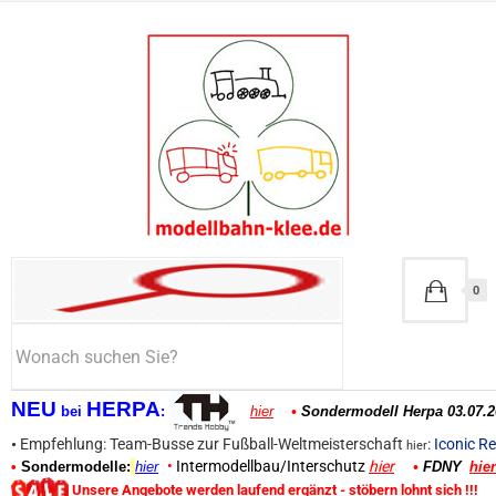
0
NEU
HERPA
bei
:
hier
•
Sondermodell Herpa 03.07.2
•
Empfehlung: Team-Busse zur Fußball-Weltmeisterschaft
:
Iconic Re
hier
•
Intermodellbau/Interschutz
hier
•
Sondermodelle:
hier
•
FDNY
hier
Unsere Angebote werden laufend ergänzt - stöbern lohnt sich !!!