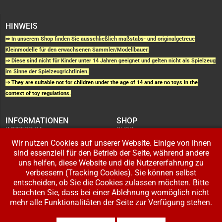
HINWEIS
⇒ In unserem Shop finden Sie ausschließlich maßstabs- und originalgetreue
Kleinmodelle für den erwachsenen Sammler/Modellbauer.
⇒ Diese sind nicht für Kinder unter 14 Jahren geeignet und gelten nicht als Spielzeug
im Sinne der Spielzeugrichtlinien.
⇒ They are suitable not for children under the age of 14 and are no toys in the
context of toy regulations.
INFORMATIONEN
SHOP
IMPRESSUM
SHOP
AGB UND
WARENKORB
KUNDENINFORMATIONEN
Wir nutzen Cookies auf unserer Website. Einige von ihnen
BESTELLUNGEN
WIDERRUFSRECHT
ADRESSE BEARBEITEN
sind essenziell für den Betrieb der Seite, während andere
DATENSCHUTZERKLÄRUNG
ZAHLUNG UND VERSAND
uns helfen, diese Website und die Nutzererfahrung zu
verbessern (Tracking Cookies). Sie können selbst
IHR KONTO
entscheiden, ob Sie die Cookies zulassen möchten. Bitte
LOGIN
beachten Sie, dass bei einer Ablehnung womöglich nicht
REGISTRIEREN
mehr alle Funktionalitäten der Seite zur Verfügung stehen.