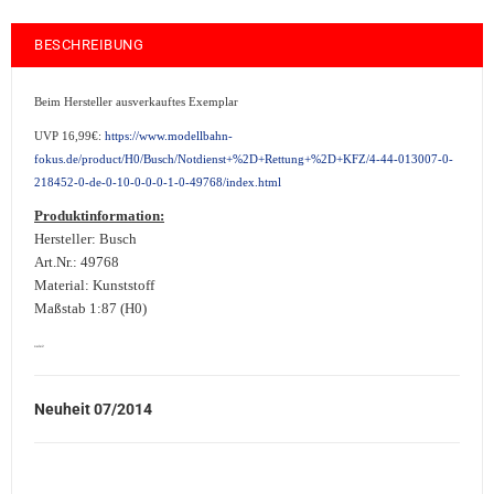
BESCHREIBUNG
Beim Hersteller ausverkauftes Exemplar
UVP 16,99€:
https://www.modellbahn-
fokus.de/product/H0/Busch/Notdienst+%2D+Rettung+%2D+KFZ/4-44-013007-0-
218452-0-de-0-10-0-0-0-1-0-49768/index.html
Produktinformation:
Hersteller: Busch
Art.Nr.: 49768
Material: Kunststoff
Maßstab 1:87 (H0)
sale2
Neuheit 07/2014