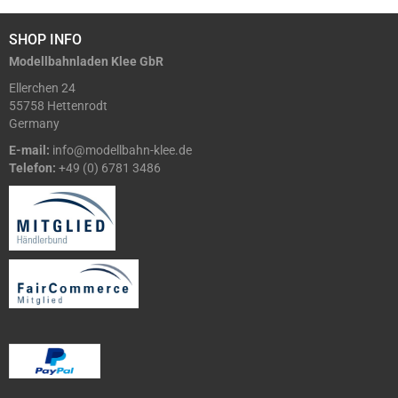
SHOP INFO
Modellbahnladen Klee GbR
Ellerchen 24
55758 Hettenrodt
Germany
E-mail:
info@modellbahn-klee.de
Telefon:
+49 (0) 6781 3486