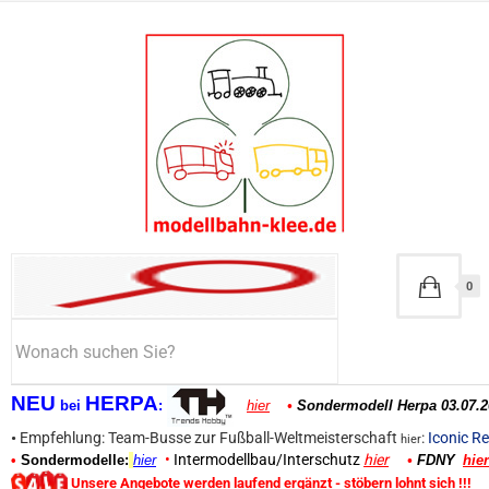
0
NEU
HERPA
bei
:
hier
•
Sondermodell Herpa 03.07.2
•
Empfehlung: Team-Busse zur Fußball-Weltmeisterschaft
:
Iconic Re
hier
•
Intermodellbau/Interschutz
hier
•
Sondermodelle:
hier
•
FDNY
hier
Unsere Angebote werden laufend ergänzt - stöbern lohnt sich !!!