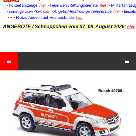
•
Polizeifahrzeuge:
hier
•
Feuerwehr/Rettungsdienste:
hier
•
Militärfahrzeu
•
sonstige Lkw/Pkw:
hier
•
Angebot-Restmenge
Teileservice:
hier
•
Einzel
• • •
Rietze Ausverkauf Restbestände:
hier
ANGEBOTE / Schnäppchen vom 07.-09. August 2026:
hier