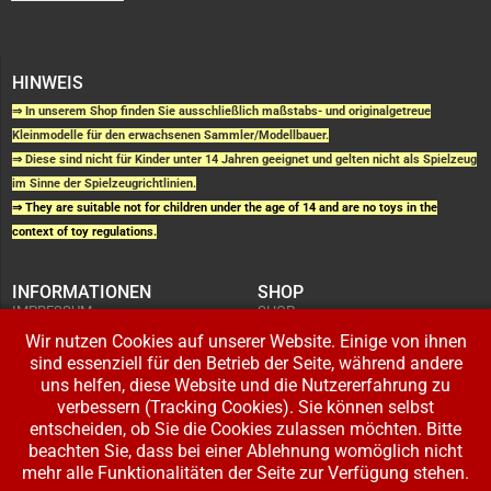
HINWEIS
⇒ In unserem Shop finden Sie ausschließlich maßstabs- und originalgetreue
Kleinmodelle für den erwachsenen Sammler/Modellbauer.
⇒ Diese sind nicht für Kinder unter 14 Jahren geeignet und gelten nicht als Spielzeug
im Sinne der Spielzeugrichtlinien.
⇒ They are suitable not for children under the age of 14 and are no toys in the
context of toy regulations.
INFORMATIONEN
SHOP
IMPRESSUM
SHOP
AGB UND
WARENKORB
KUNDENINFORMATIONEN
Wir nutzen Cookies auf unserer Website. Einige von ihnen
BESTELLUNGEN
WIDERRUFSRECHT
ADRESSE BEARBEITEN
sind essenziell für den Betrieb der Seite, während andere
DATENSCHUTZERKLÄRUNG
ZAHLUNG UND VERSAND
uns helfen, diese Website und die Nutzererfahrung zu
verbessern (Tracking Cookies). Sie können selbst
IHR KONTO
entscheiden, ob Sie die Cookies zulassen möchten. Bitte
LOGIN
beachten Sie, dass bei einer Ablehnung womöglich nicht
REGISTRIEREN
mehr alle Funktionalitäten der Seite zur Verfügung stehen.