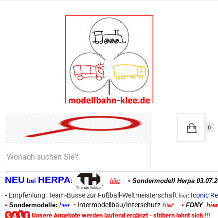
0
NEU
HERPA
bei
:
hier
•
Sondermodell Herpa 03.07.2
•
Empfehlung: Team-Busse zur Fußball-Weltmeisterschaft
:
Iconic Re
hier
•
Intermodellbau/Interschutz
hier
•
Sondermodelle:
hier
•
FDNY
hier
Unsere Angebote werden laufend ergänzt - stöbern lohnt sich !!!