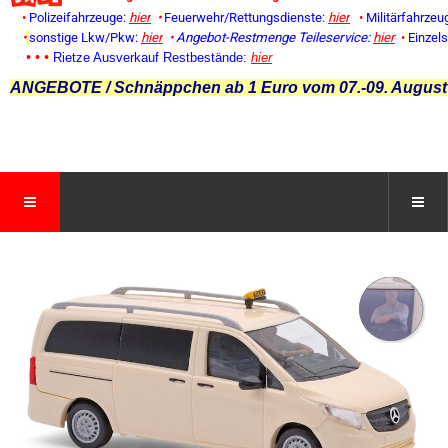
•
Polizeifahrzeuge:
hier
•
Feuerwehr/Rettungsdienste:
hier
•
Militärfahrzeu
•
sonstige Lkw/Pkw:
hier
•
Angebot-Restmenge
Teileservice:
hier
•
Einzel
• • •
Rietze Ausverkauf Restbestände:
hier
ANGEBOTE / Schnäppchen ab 1 Euro vom 07.-09. August