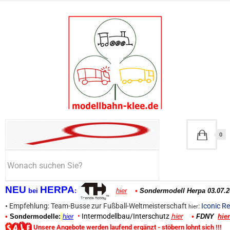
0
NEU
HERPA
bei
:
hier
•
Sondermodell Herpa 03.07.2
•
Empfehlung: Team-Busse zur Fußball-Weltmeisterschaft
:
Iconic Re
hier
•
Intermodellbau/Interschutz
hier
•
Sondermodelle:
hier
•
FDNY
hier
Unsere Angebote werden laufend ergänzt - stöbern lohnt sich !!!