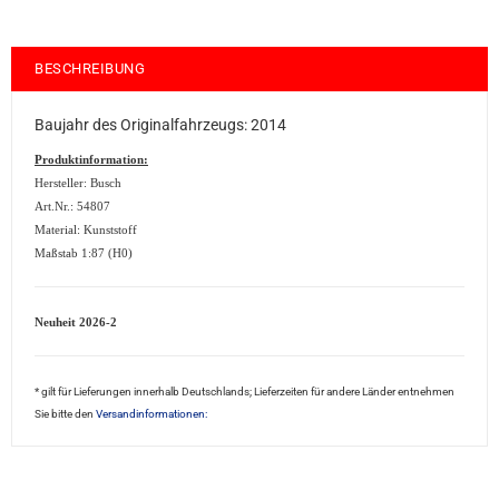
BESCHREIBUNG
Baujahr des Originalfahrzeugs: 2014
Produktinformation:
Hersteller: Busch
Art.Nr.: 54807
Material: Kunststoff
Maßstab 1:87 (H0)
Neuheit 2026-2
* gilt für Lieferungen innerhalb Deutschlands; Lieferzeiten für andere Länder entnehmen
Sie bitte den
Versandinformationen: