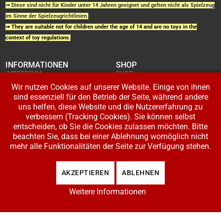
⇒ Diese sind nicht für Kinder unter 14 Jahren geeignet und gelten nicht als Spielzeug
im Sinne der Spielzeugrichtlinien.
⇒ They are suitable not for children under the age of 14 and are no toys in the
context of toy regulations.
INFORMATIONEN
SHOP
IMPRESSUM
SHOP
AGB UND
WARENKORB
KUNDENINFORMATIONEN
Wir nutzen Cookies auf unserer Website. Einige von ihnen
BESTELLUNGEN
WIDERRUFSRECHT
ADRESSE BEARBEITEN
sind essenziell für den Betrieb der Seite, während andere
DATENSCHUTZERKLÄRUNG
ZAHLUNG UND VERSAND
uns helfen, diese Website und die Nutzererfahrung zu
verbessern (Tracking Cookies). Sie können selbst
IHR KONTO
entscheiden, ob Sie die Cookies zulassen möchten. Bitte
LOGIN
beachten Sie, dass bei einer Ablehnung womöglich nicht
REGISTRIEREN
mehr alle Funktionalitäten der Seite zur Verfügung stehen.
Copyright © 2026 Modellbahnladen Klee GbR. Alle Rechte vorbehalten. Design:
AKZEPTIEREN
ABLEHNEN
BW-Media.tv
.
Weitere Informationen