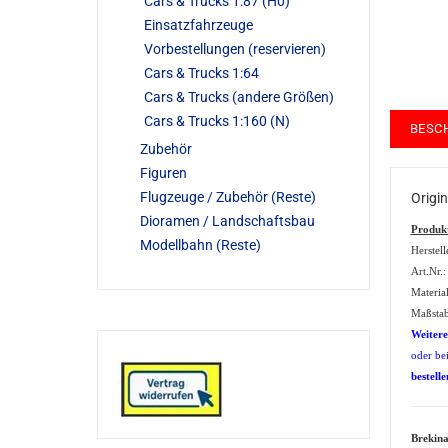
Cars & Trucks 1:87 (H0)
Einsatzfahrzeuge
Vorbestellungen (reservieren)
Cars & Trucks 1:64
Cars & Trucks (andere Größen)
Cars & Trucks 1:160 (N)
BESC
Zubehör
Figuren
Flugzeuge / Zubehör (Reste)
Origi
Dioramen / Landschaftsbau
Produk
Modellbahn (Reste)
Herstell
Art.Nr.
Material
Maßstab
Weitere
oder be
bestelle
Brekina