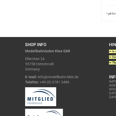
* gilt f
SHOP INFO
HI
Modellbahnladen Klee GbR
⇒ In 
⇒ Die
Ellerchen 24
⇒ The
55758 Hettenrodt
Germany
IN
E-mail:
info@modellbahn-klee.de
IMP
Telefon:
+49 (0) 6781 3486
AGB
WID
DAT
ZAH