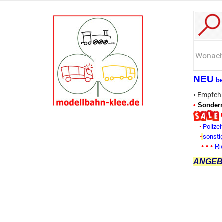
NEU
b
•
Empfehl
•
Sonderm
•
Polizei
•
sonsti
• • •
Ri
ANGEBO