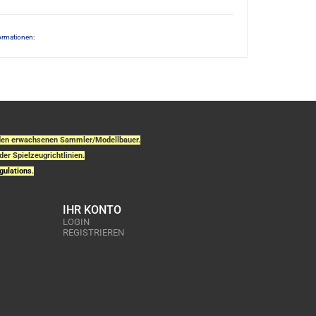
ormationen:
r den erwachsenen Sammler/Modellbauer.
der Spielzeugrichtlinien.
gulations.
IHR KONTO
LOGIN
REGISTRIEREN