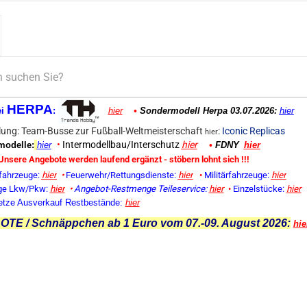
HERPA
ei
:
hier
•
Sondermodell Herpa 03.07.2026:
hier
ung: Team-Busse zur Fußball-Weltmeisterschaft
:
Iconic Replicas
hier
•
Intermodellbau/Interschutz
hier
odelle:
hier
•
FDNY
hier
Unsere Angebote werden laufend ergänzt - stöbern lohnt sich !!!
fahrzeuge:
hier
•
Feuerwehr/Rettungsdienste:
hier
•
Militärfahrzeuge:
hier
ge Lkw/Pkw:
hier
•
Angebot-Restmenge
Teileservice:
hier
•
Einzelstücke:
hier
etze Ausverkauf Restbestände:
hier
TE / Schnäppchen ab 1 Euro vom 07.-09. August 2026:
hie