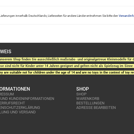
ür Lieferungen innerhalb Deutschlands; Lieferzeiten für andere Länder entnehmen Sie bitte den
Versandinf
NWEIS
unserem Shop finden Sie ausschließlich maßstabs- und originalgetreue Kleinmodelle fü
se sind nicht für Kinder unter 14 Jahren geeignet und gelten nicht als Spielzeug im Sinne 
y are suitable not for children under the age of 14 and are no toys in the context of toy re
FORMATIONEN
SHOP
RESSUM
SHOP
 UND KUNDENINFORMATIONEN
WARENKORB
ERRUFSRECHT
BESTELLUNGEN
ENSCHUTZERKLÄRUNG
ADRESSE BEARBEITEN
LUNG UND VERSAND