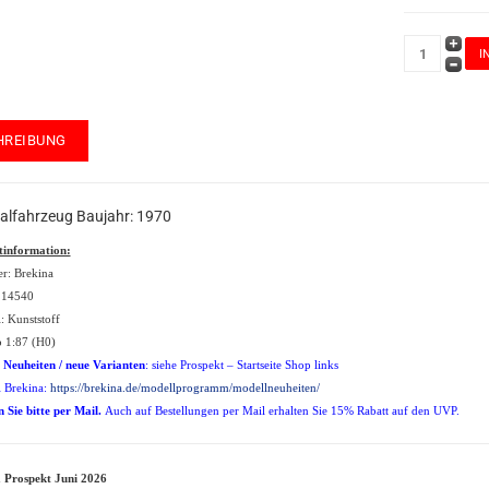
HREIBUNG
nalfahrzeug Baujahr: 1970
tinformation:
er: Brekina
: 14540
: Kunststoff
 1:87 (H0)
 Neuheiten / neue Varianten
: siehe Prospekt – Startseite Shop links
i Brekina:
https://brekina.de/modellprogramm/modellneuheiten/
n Sie bitte per Mail.
Auch auf Bestellungen per Mail erhalten Sie 15% Rabatt auf den UVP.
 Prospekt Juni 2026