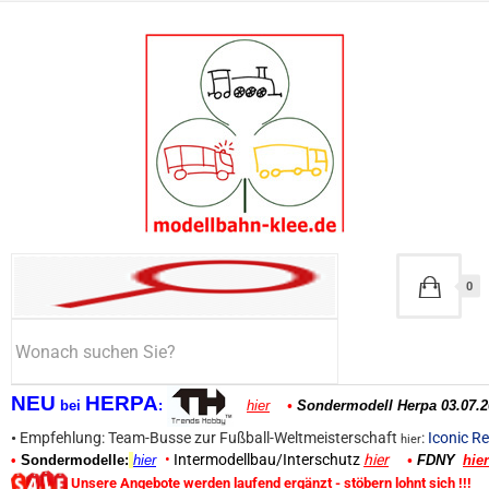
0
NEU
HERPA
bei
:
hier
•
Sondermodell Herpa 03.07.2
•
Empfehlung: Team-Busse zur Fußball-Weltmeisterschaft
:
Iconic Re
hier
•
Intermodellbau/Interschutz
hier
•
Sondermodelle:
hier
•
FDNY
hier
Unsere Angebote werden laufend ergänzt - stöbern lohnt sich !!!