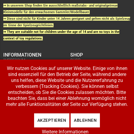
⇒ In unserem Shop finden Sie ausschließlich maßstabs- und originalgetreue
Kleinmodelle für den erwachsenen Sammler/Modellbauer.
⇒ Diese sind nicht für Kinder unter 14 Jahren geeignet und gelten nicht als Spielzeug
im Sinne der Spielzeugrichtlinien.
⇒ They are suitable not for children under the age of 14 and are no toys in the
context of toy regulations.
INFORMATIONEN
SHOP
IMPRESSUM
SHOP
AGB UND
WARENKORB
KUNDENINFORMATIONEN
Wir nutzen Cookies auf unserer Website. Einige von ihnen
BESTELLUNGEN
WIDERRUFSRECHT
ADRESSE BEARBEITEN
sind essenziell für den Betrieb der Seite, während andere
DATENSCHUTZERKLÄRUNG
ZAHLUNG UND VERSAND
uns helfen, diese Website und die Nutzererfahrung zu
verbessern (Tracking Cookies). Sie können selbst
IHR KONTO
entscheiden, ob Sie die Cookies zulassen möchten. Bitte
LOGIN
beachten Sie, dass bei einer Ablehnung womöglich nicht
REGISTRIEREN
mehr alle Funktionalitäten der Seite zur Verfügung stehen.
Copyright © 2026 Modellbahnladen Klee GbR. Alle Rechte vorbehalten. Design:
AKZEPTIEREN
ABLEHNEN
BW-Media.tv
.
Weitere Informationen