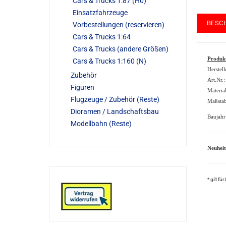
Cars & Trucks 1:87 (H0)
Einsatzfahrzeuge
BESC
Vorbestellungen (reservieren)
Cars & Trucks 1:64
Cars & Trucks (andere Größen)
Produk
Cars & Trucks 1:160 (N)
Herstell
Zubehör
Art.Nr.
Figuren
Material
Flugzeuge / Zubehör (Reste)
Maßstab
Dioramen / Landschaftsbau
Baujahr
Modellbahn (Reste)
Neuheit
* gilt f