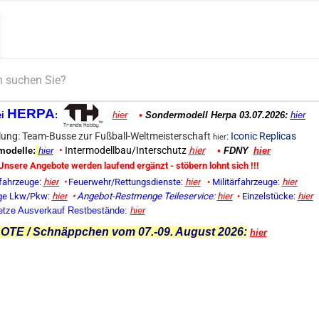
HERPA
ei
:
hier
•
Sondermodell Herpa 03.07.2026:
hier
ung: Team-Busse zur Fußball-Weltmeisterschaft
:
Iconic Replicas
hier
•
Intermodellbau/Interschutz
hier
odelle:
hier
•
FDNY
hier
Unsere Angebote werden laufend ergänzt - stöbern lohnt sich !!!
fahrzeuge:
hier
•
Feuerwehr/Rettungsdienste:
hier
•
Militärfahrzeuge:
hier
ge Lkw/Pkw:
hier
•
Angebot-Restmenge
Teileservice:
hier
•
Einzelstücke:
hier
etze Ausverkauf Restbestände:
hier
TE / Schnäppchen vom 07.-09. August 2026:
hier