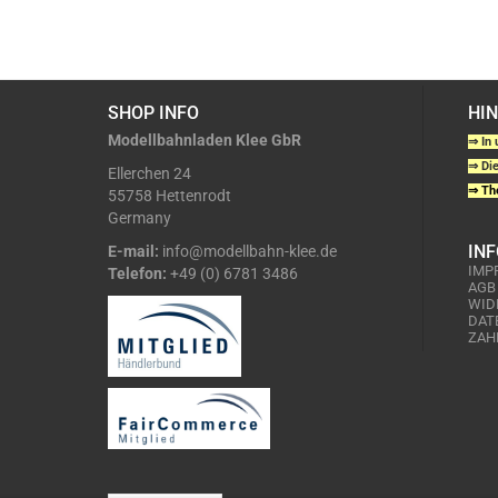
SHOP INFO
HI
Modellbahnladen Klee GbR
⇒ In 
⇒ Die
Ellerchen 24
⇒ The
55758 Hettenrodt
Germany
IN
E-mail:
info@modellbahn-klee.de
IMP
Telefon:
+49 (0) 6781 3486
AGB
WID
DAT
ZAH