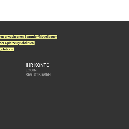
r den erwachsenen Sammler/Modellbauer.
der Spielzeugrichtlinien.
gulations.
IHR KONTO
LOGIN
REGISTRIEREN