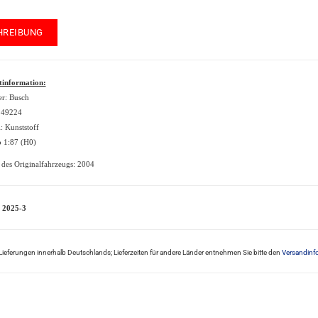
HREIBUNG
tinformation:
er: Busch
: 49224
: Kunststoff
 1:87 (H0)
 des Originalfahrzeugs: 2004
 2025-3
ür Lieferungen innerhalb Deutschlands; Lieferzeiten für andere Länder entnehmen Sie bitte den
Versandinf