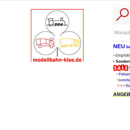
NEU
b
•
Empfehl
•
Sonderm
•
Polizei
•
sonsti
• • •
Ri
ANGEBO