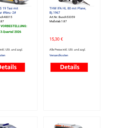
S 19 Taxi mit
THW IFA HL 80 mit Plane,
ur #Neu -2#
Bj.1967
usch48015
Art.Nr.: Busch53359
:87
Maßstab:1:87
/ VORBESTELLUNG:
 3.Quartal 2026
15,30 €
 inkl. USt. und zzgl.
Alle Preise inkl. USt. und zzgl.
sten
Versandkosten