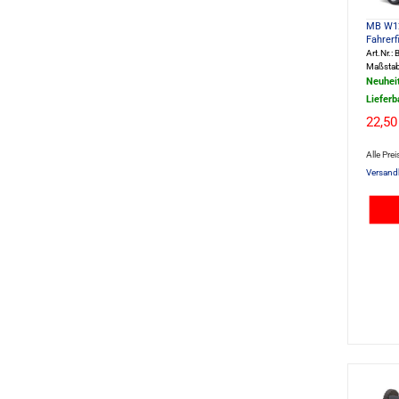
MB W12
Fahrerf
Art.Nr.
Maßstab
Neuhei
Lieferb
22,50
Alle Prei
Versand