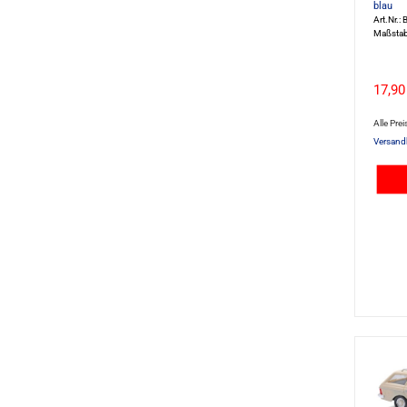
blau
Art.Nr.
Maßstab
17,90
Alle Prei
Versand