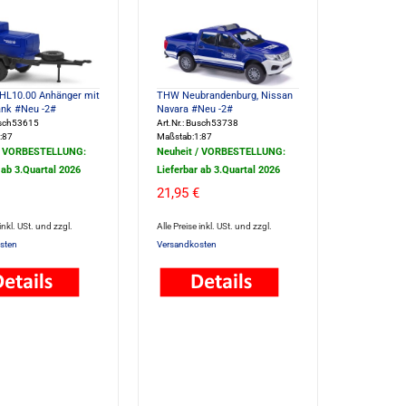
HL10.00 Anhänger mit
THW Neubrandenburg, Nissan
nk #Neu -2#
Navara #Neu -2#
usch53615
Art.Nr.: Busch53738
:87
Maßstab:1:87
/ VORBESTELLUNG:
Neuheit / VORBESTELLUNG:
 ab 3.Quartal 2026
Lieferbar ab 3.Quartal 2026
21,95 €
 inkl. USt. und zzgl.
Alle Preise inkl. USt. und zzgl.
sten
Versandkosten