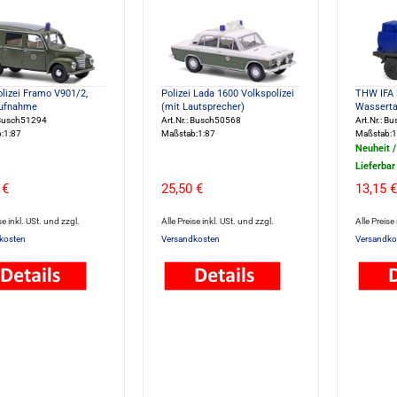
lizei Framo V901/2,
Polizei Lada 1600 Volkspolizei
THW IFA 
aufnahme
(mit Lautsprecher)
Wasserta
: Busch51294
Art.Nr.: Busch50568
Art.Nr.: B
:1:87
Maßstab:1:87
Maßstab:1
Neuheit 
Lieferbar
 €
25,50 €
13,15 €
se inkl. USt. und zzgl.
Alle Preise inkl. USt. und zzgl.
Alle Preise
kosten
Versandkosten
Versandko