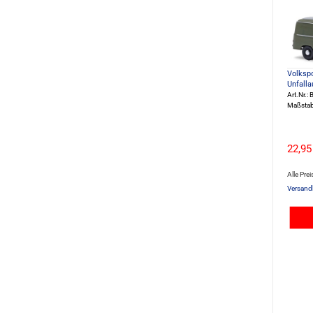
Volkspo
Unfall
Art.Nr.
Maßstab
22,95
Alle Prei
Versand