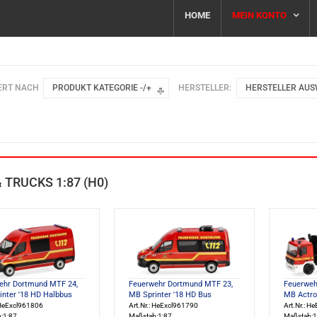
HOME
MEIN KONTO
ERT NACH
PRODUKT KATEGORIE -/+
HERSTELLER:
HERSTELLER AU
 TRUCKS 1:87 (H0)
ehr Dortmund MTF 24,
Feuerwehr Dortmund MTF 23,
Feuerweh
nter '18 HD Halbbus
MB Sprinter '18 HD Bus
MB Actro
 HeExcl961806
Art.Nr.: HeExcl961790
Art.Nr.: H
:1:87
Maßstab:1:87
Maßstab:1