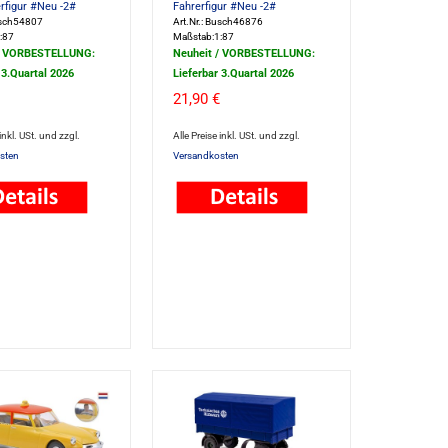
rfigur #Neu -2#
Fahrerfigur #Neu -2#
usch54807
Art.Nr.: Busch46876
:87
Maßstab:1:87
/ VORBESTELLUNG:
Neuheit / VORBESTELLUNG:
 3.Quartal 2026
Lieferbar 3.Quartal 2026
21,90 €
 inkl. USt. und zzgl.
Alle Preise inkl. USt. und zzgl.
sten
Versandkosten