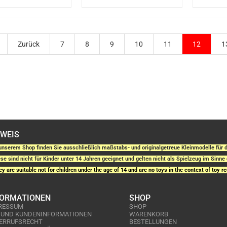
Zurück
7
8
9
10
11
12
1
NWEIS
unserem Shop finden Sie ausschließlich maßstabs- und originalgetreue Kleinmodelle fü
se sind nicht für Kinder unter 14 Jahren geeignet und gelten nicht als Spielzeug im Sinne 
y are suitable not for children under the age of 14 and are no toys in the context of toy re
FORMATIONEN
SHOP
RESSUM
SHOP
 UND KUNDENINFORMATIONEN
WARENKORB
ERRUFSRECHT
BESTELLUNGEN