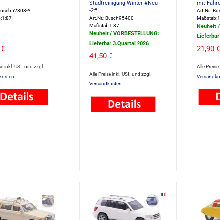
Stadtreinigung Winter #Neu
mit Fahre
-2#
: Busch52808-A
Art.Nr.: B
:1:87
Art.Nr.: Busch95400
Maßstab:1
Maßstab:1:87
Neuheit 
Neuheit / VORBESTELLUNG:
Lieferbar
Lieferbar 3.Quartal 2026
 €
21,90 €
41,50 €
se inkl. USt. und zzgl.
Alle Preise
Alle Preise inkl. USt. und zzgl.
kosten
Versandko
Versandkosten