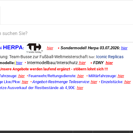
HERPA
ei
:
hier
•
Sondermodell Herpa 03.07.2026:
hier
ung: Team-Busse zur Fußball-Weltmeisterschaft
:
Iconic Replicas
hier
•
Intermodellbau/Interschutz
hier
odelle:
hier
•
FDNY
hier
Unsere Angebote werden laufend ergänzt - stöbern lohnt sich !!!
fahrzeuge:
hier
•
Feuerwehr/Rettungsdienste:
hier
•
Militärfahrzeuge:
hier
ge Lkw/Pkw:
hier
•
Angebot-Restmenge
Teileservice:
hier
•
Einzelstücke:
hier
etze Ausverkauf der Restbestände ab 4,90€:
hier