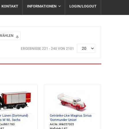
KONTAKT
INFORMATIONEN
LOGIN/LOGOUT
SWÄHLEN
ERGEBNISSE 221 - 240 VON 2101
r Lünen (Dortmund)
Getränke-Lkw Magirus Sirius
s M WL 3achs
'Dortmunder Union'
eExcl961783
Art.Nr.: Wik057005
:87
Maßstab:1:87