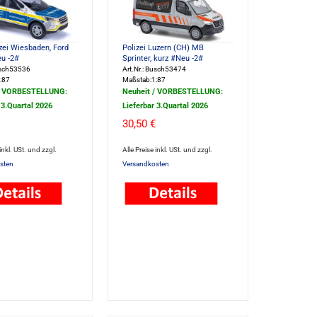
zei Wiesbaden, Ford
Polizei Luzern (CH) MB
u -2#
Sprinter, kurz #Neu -2#
usch53536
Art.Nr.: Busch53474
:87
Maßstab:1:87
/ VORBESTELLUNG:
Neuheit / VORBESTELLUNG:
 3.Quartal 2026
Lieferbar 3.Quartal 2026
30,50 €
 inkl. USt. und zzgl.
Alle Preise inkl. USt. und zzgl.
sten
Versandkosten