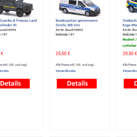
 Guardia di Finanza, Land
Bundespolizei gemeinsame
Stadtpoli
efender 90
Streife, MB Vito
Kuga #Ne
: Busch54396
Art.Nr.: Busch54802
Art.Nr.: B
:1:87
Maßstab:1:87
Maßstab:1
Neuheit 
Lieferbar
 €
25,50 €
29,50 €
se inkl. USt. und zzgl.
Alle Preise inkl. USt. und zzgl.
Alle Preise
kosten
Versandkosten
Versandko