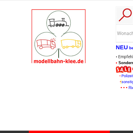
NEU
b
•
Empfehl
•
Sonderm
•
Polizei
•
sonsti
• • •
Ri