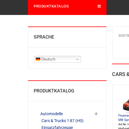
PRODUKTKATALOG
SORTI
SPRACHE
Deutsch
CARS &
PRODUKTKATALOG
Automodelle
Feuerw
MB Spri
Cars & Trucks 1:87 (H0)
Art.Nr.:
Einsatzfahrzeuge
Maßstab