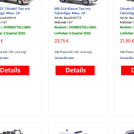
3 T-Modell Taxi mit
MB GLK-Klasse Taxi mit
Citroën D
igur #Neu -2#
Fahrerfigur #Neu -2#
Fahrerfig
: Busch46818
Art.Nr.: Busch49773
Art.Nr.: B
:1:87
Maßstab:1:87
Maßstab:1
t / VORBESTELLUNG:
Neuheit / VORBESTELLUNG:
Neuheit 
ar 3.Quartal 2026
Lieferbar 3.Quartal 2026
Lieferbar
 €
23,75 €
21,90 €
se inkl. USt. und zzgl.
Alle Preise inkl. USt. und zzgl.
Alle Preise
kosten
Versandkosten
Versandko