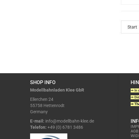
Start
SHOP INFO
HI
Modellbahnladen Klee GbR
⇒ In 
⇒ Die
Ellerchen 24
⇒ The
55758 Hettenrodt
Germany
IN
E-mail:
info@modellbahn-klee.de
IMP
Telefon:
+49 (0) 6781 3486
AGB
WID