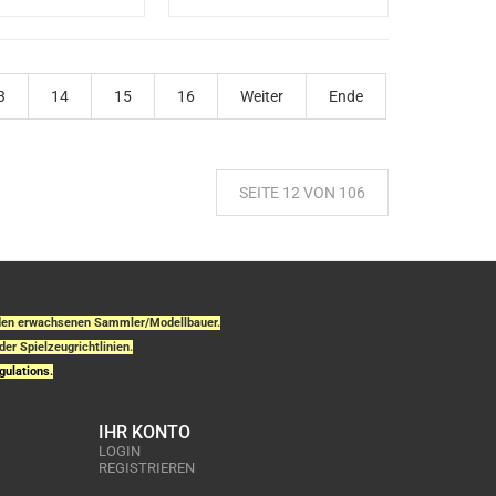
3
14
15
16
Weiter
Ende
SEITE 12 VON 106
r den erwachsenen Sammler/Modellbauer.
der Spielzeugrichtlinien.
gulations.
IHR KONTO
LOGIN
REGISTRIEREN