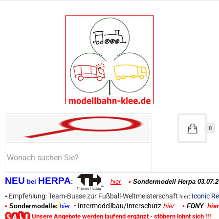
0
NEU
HERPA
bei
:
hier
•
Sondermodell Herpa 03.07.2
•
Empfehlung: Team-Busse zur Fußball-Weltmeisterschaft
:
Iconic Re
hier
•
Intermodellbau/Interschutz
hier
•
Sondermodelle:
hier
•
FDNY
hier
Unsere Angebote werden laufend ergänzt - stöbern lohnt sich !!!