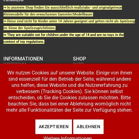
⇒ In unserem Shop finden Sie ausschließlich maßstabs- und originalgetreue
Kleinmodelle für den erwachsenen Sammler/Modellbauer.
⇒ Diese sind nicht für Kinder unter 14 Jahren geeignet und gelten nicht als Spielzeug
im Sinne der Spielzeugrichtlinien.
⇒ They are suitable not for children under the age of 14 and are no toys in the
context of toy regulations.
INFORMATIONEN
SHOP
IMPRESSUM
SHOP
AGB UND
WARENKORB
KUNDENINFORMATIONEN
Wir nutzen Cookies auf unserer Website. Einige von ihnen
BESTELLUNGEN
WIDERRUFSRECHT
ADRESSE BEARBEITEN
sind essenziell für den Betrieb der Seite, während andere
DATENSCHUTZERKLÄRUNG
ZAHLUNG UND VERSAND
uns helfen, diese Website und die Nutzererfahrung zu
verbessern (Tracking Cookies). Sie können selbst
IHR KONTO
entscheiden, ob Sie die Cookies zulassen möchten. Bitte
LOGIN
beachten Sie, dass bei einer Ablehnung womöglich nicht
REGISTRIEREN
mehr alle Funktionalitäten der Seite zur Verfügung stehen.
Copyright © 2026 Modellbahnladen Klee GbR. Alle Rechte vorbehalten. Design:
AKZEPTIEREN
ABLEHNEN
BW-Media.tv
.
Weitere Informationen