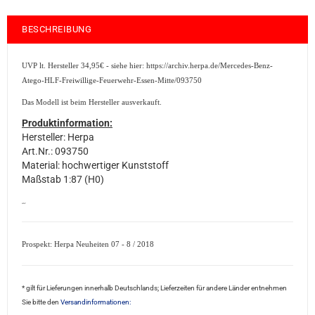
BESCHREIBUNG
UVP lt. Hersteller 34,95€ - siehe hier: https://archiv.herpa.de/Mercedes-Benz-
Atego-HLF-Freiwillige-Feuerwehr-Essen-Mitte/093750
Das Modell ist beim Hersteller ausverkauft.
Produktinformation:
Hersteller: Herpa
Art.Nr.: 093750
Material: hochwertiger Kunststoff
Maßstab 1:87 (H0)
sale2
Prospekt: Herpa Neuheiten 07 - 8 / 2018
* gilt für Lieferungen innerhalb Deutschlands; Lieferzeiten für andere Länder entnehmen
Sie bitte den
Versandinformationen: