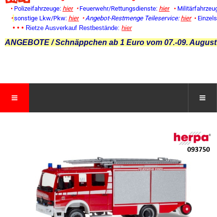
•
Polizeifahrzeuge:
hier
•
Feuerwehr/Rettungsdienste:
hier
•
Militärfahrzeu
•
sonstige Lkw/Pkw:
hier
•
Angebot-Restmenge
Teileservice:
hier
•
Einzel
• • •
Rietze Ausverkauf Restbestände:
hier
ANGEBOTE / Schnäppchen ab 1 Euro vom 07.-09. August