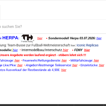
HERPA
ei
:
hier
•
Sondermodell Herpa 03.07.2026:
hier
ung: Team-Busse zur Fußball-Weltmeisterschaft
:
Iconic Replicas
hier
•
Intermodellbau/Interschutz
hier
odelle:
hier
•
FDNY
hier
Unsere Angebote werden laufend ergänzt - stöbern lohnt sich !!!
fahrzeuge:
hier
•
Feuerwehr/Rettungsdienste:
hier
•
Militärfahrzeuge:
hier
ge Lkw/Pkw:
hier
•
Angebot-Restmenge
Teileservice:
hier
•
Einzelstücke:
hier
etze Ausverkauf der Restbestände ab 4,90€:
hier