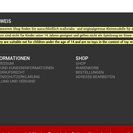
NWEIS
unserem Shop finden Sie ausschließlich maßstabs- und originalgetreue Kleinmodelle fü
se sind nicht für Kinder unter 14 Jahren geeignet und gelten nicht als Spielzeug im Sinne 
y are suitable not for children under the age of 14 and are no toys in the context of toy re
FORMATIONEN
SHOP
RESSUM
SHOP
 UND KUNDENINFORMATIONEN
WARENKORB
ERRUFSRECHT
BESTELLUNGEN
ENSCHUTZERKLÄRUNG
ADRESSE BEARBEITEN
LUNG UND VERSAND