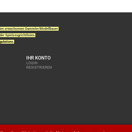
r den erwachsenen Sammler/Modellbauer.
der Spielzeugrichtlinien.
gulations.
IHR KONTO
LOGIN
REGISTRIEREN