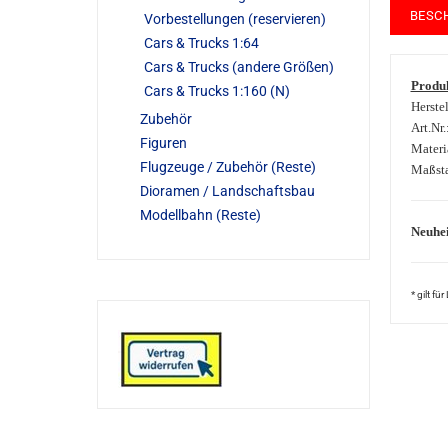
BESC
Vorbestellungen (reservieren)
Cars & Trucks 1:64
Cars & Trucks (andere Größen)
Produk
Cars & Trucks 1:160 (N)
Herstel
Zubehör
Art.Nr
Figuren
Materi
Flugzeuge / Zubehör (Reste)
Maßsta
Dioramen / Landschaftsbau
Modellbahn (Reste)
Neuhei
* gilt f