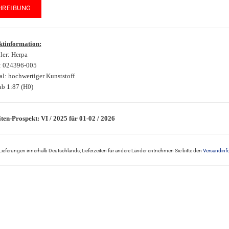
HREIBUNG
tinformation:
ler: Herpa
.: 024396-005
al: hochwertiger Kunststoff
b 1:87 (H0)
ten-Prospekt: VI / 2025 für 01-02 / 2026
ür Lieferungen innerhalb Deutschlands; Lieferzeiten für andere Länder entnehmen Sie bitte den
Versandinf