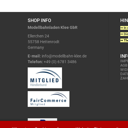
SHOP INFO
HI
Modellbahnladen Klee GbR
⇒ In 
⇒ Die
Ellerchen 24
⇒ The
55758 Hettenrodt
Germany
IN
E-mail:
info@modellbahn-klee.de
IMP
Telefon:
+49 (0) 6781 3486
AGB
WID
DAT
ZAH