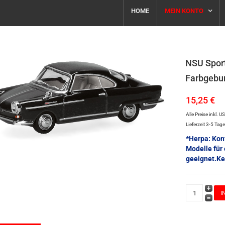
HOME
MEIN KONTO
NSU Sport
Farbgebu
15,25 €
Alle Preise inkl. U
Lieferzeit 3-5 Tag
*Herpa: Kon
Modelle für
geeignet.Ke