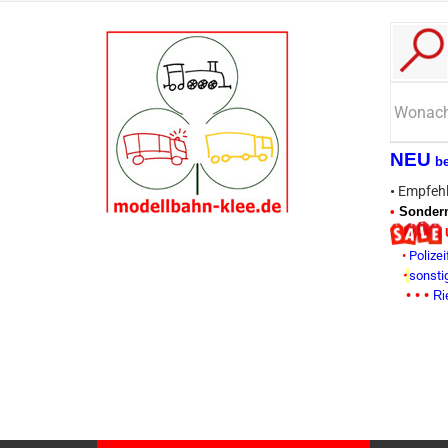
NEU
b
•
Empfehl
•
Sonderm
•
Polizei
•
sonsti
• • •
Ri