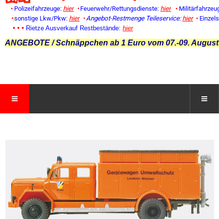
•
Polizeifahrzeuge:
hier
•
Feuerwehr/Rettungsdienste:
hier
•
Militärfahrzeu
•
sonstige Lkw/Pkw:
hier
•
Angebot-Restmenge
Teileservice:
hier
•
Einzel
• • •
Rietze Ausverkauf Restbestände:
hier
ANGEBOTE / Schnäppchen ab 1 Euro vom 07.-09. August