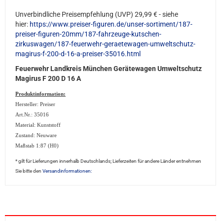
Unverbindliche Preisempfehlung (UVP) 29,99 € - siehe
hier:
https://www.preiser-figuren.de/unser-sortiment/187-
preiser-figuren-20mm/187-fahrzeuge-kutschen-
zirkuswagen/187-feuerwehr-geraetewagen-umweltschutz-
magirus-f-200-d-16-a-preiser-35016.html
Feuerwehr Landkreis München Gerätewagen Umweltschutz
Magirus F 200 D 16 A
Produktinformation:
Hersteller: Preiser
Art.Nr.: 35016
Material: Kunststoff
Zustand: Neuware
Maßstab 1:87 (H0)
* gilt für Lieferungen innerhalb Deutschlands; Lieferzeiten für andere Länder entnehmen
Sie bitte den
Versandinformationen: