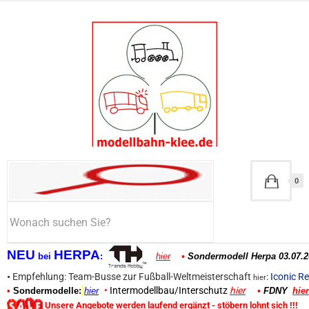
0
NEU
HERPA
bei
:
hier
•
Sondermodell Herpa 03.07.2
•
Empfehlung: Team-Busse zur Fußball-Weltmeisterschaft
:
Iconic Re
hier
•
Intermodellbau/Interschutz
hier
•
Sondermodelle:
hier
•
FDNY
hier
Unsere Angebote werden laufend ergänzt - stöbern lohnt sich !!!