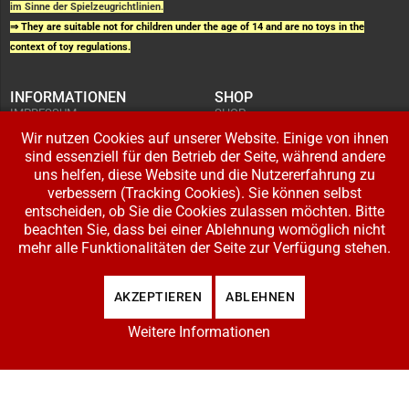
im Sinne der Spielzeugrichtlinien.
⇒ They are suitable not for children under the age of 14 and are no toys in the
context of toy regulations.
INFORMATIONEN
SHOP
IMPRESSUM
SHOP
AGB UND
WARENKORB
KUNDENINFORMATIONEN
Wir nutzen Cookies auf unserer Website. Einige von ihnen
BESTELLUNGEN
WIDERRUFSRECHT
ADRESSE BEARBEITEN
sind essenziell für den Betrieb der Seite, während andere
DATENSCHUTZERKLÄRUNG
ZAHLUNG UND VERSAND
uns helfen, diese Website und die Nutzererfahrung zu
verbessern (Tracking Cookies). Sie können selbst
IHR KONTO
entscheiden, ob Sie die Cookies zulassen möchten. Bitte
LOGIN
beachten Sie, dass bei einer Ablehnung womöglich nicht
REGISTRIEREN
mehr alle Funktionalitäten der Seite zur Verfügung stehen.
Copyright © 2026 Modellbahnladen Klee GbR. Alle Rechte vorbehalten. Design:
AKZEPTIEREN
ABLEHNEN
BW-Media.tv
.
Weitere Informationen