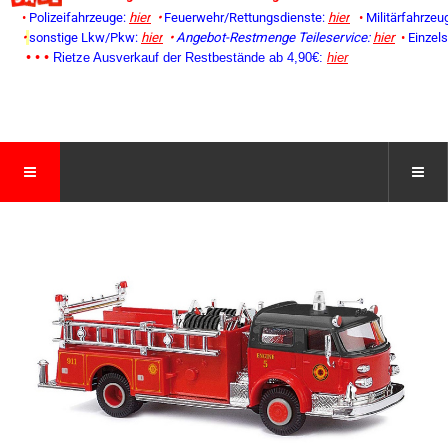
•
Polizeifahrzeuge:
hier
•
Feuerwehr/Rettungsdienste:
hier
•
Militärfahrzeu
•
sonstige Lkw/Pkw:
hier
•
Angebot-Restmenge
Teileservice:
hier
•
Einzel
• • •
Rietze Ausverkauf der Restbestände ab 4,90€:
hier