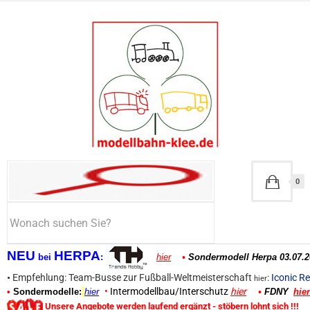
0
NEU
HERPA
bei
:
hier
•
Sondermodell Herpa 03.07.2
•
Empfehlung: Team-Busse zur Fußball-Weltmeisterschaft
:
Iconic Re
hier
•
Intermodellbau/Interschutz
hier
•
Sondermodelle:
hier
•
FDNY
hier
Unsere Angebote werden laufend ergänzt - stöbern lohnt sich !!!