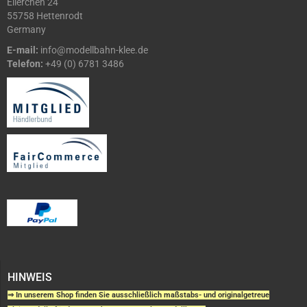
Ellerchen 24
55758 Hettenrodt
Germany
E-mail:
info@modellbahn-klee.de
Telefon:
+49 (0) 6781 3486
HINWEIS
⇒ In unserem Shop finden Sie ausschließlich maßstabs- und originalgetreue