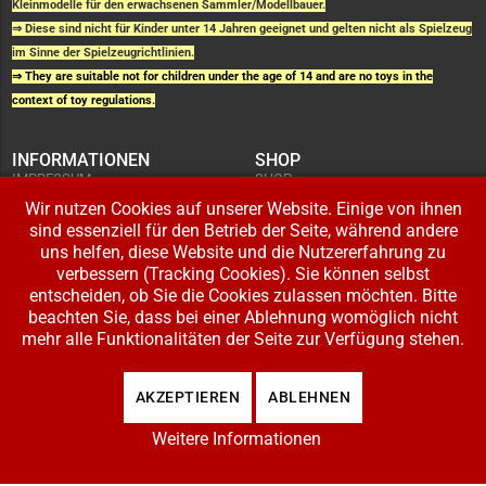
Kleinmodelle für den erwachsenen Sammler/Modellbauer.
⇒ Diese sind nicht für Kinder unter 14 Jahren geeignet und gelten nicht als Spielzeug
im Sinne der Spielzeugrichtlinien.
⇒ They are suitable not for children under the age of 14 and are no toys in the
context of toy regulations.
INFORMATIONEN
SHOP
IMPRESSUM
SHOP
AGB UND
WARENKORB
KUNDENINFORMATIONEN
Wir nutzen Cookies auf unserer Website. Einige von ihnen
BESTELLUNGEN
WIDERRUFSRECHT
ADRESSE BEARBEITEN
sind essenziell für den Betrieb der Seite, während andere
DATENSCHUTZERKLÄRUNG
ZAHLUNG UND VERSAND
uns helfen, diese Website und die Nutzererfahrung zu
verbessern (Tracking Cookies). Sie können selbst
IHR KONTO
entscheiden, ob Sie die Cookies zulassen möchten. Bitte
LOGIN
beachten Sie, dass bei einer Ablehnung womöglich nicht
REGISTRIEREN
mehr alle Funktionalitäten der Seite zur Verfügung stehen.
Copyright © 2026 Modellbahnladen Klee GbR. Alle Rechte vorbehalten. Design:
AKZEPTIEREN
ABLEHNEN
BW-Media.tv
.
Weitere Informationen