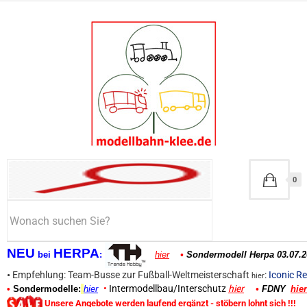
0
NEU
HERPA
bei
:
hier
•
Sondermodell Herpa 03.07.2
•
Empfehlung: Team-Busse zur Fußball-Weltmeisterschaft
:
Iconic Re
hier
•
Intermodellbau/Interschutz
hier
•
Sondermodelle:
hier
•
FDNY
hier
Unsere Angebote werden laufend ergänzt - stöbern lohnt sich !!!