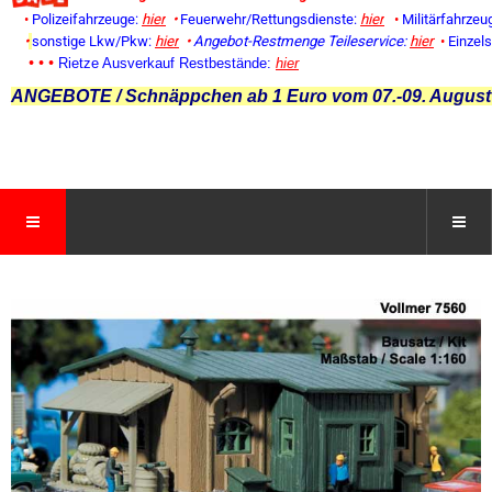
•
Polizeifahrzeuge:
hier
•
Feuerwehr/Rettungsdienste:
hier
•
Militärfahrzeu
•
sonstige Lkw/Pkw:
hier
•
Angebot-Restmenge
Teileservice:
hier
•
Einzel
• • •
Rietze Ausverkauf Restbestände:
hier
ANGEBOTE / Schnäppchen ab 1 Euro vom 07.-09. August