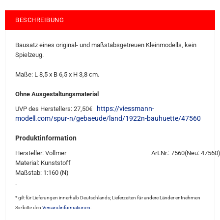
BESCHREIBUNG
Bausatz eines original- und maßstabsgetreuen Kleinmodells, kein
Spielzeug.
Maße: L 8,5 x B 6,5 x H 3,8 cm.
Ohne Ausgestaltungsmaterial
https://viessmann-
UVP des Herstellers: 27,50€
modell.com/spur-n/gebaeude/land/1922n-bauhuette/47560
Produktinformation
Hersteller: Vollmer
Art.Nr.: 7560(Neu: 47560
Material: Kunststoff
Maßstab: 1:160 (N)
sale4
* gilt für Lieferungen innerhalb Deutschlands; Lieferzeiten für andere Länder entnehmen
Sie bitte den
Versandinformationen: