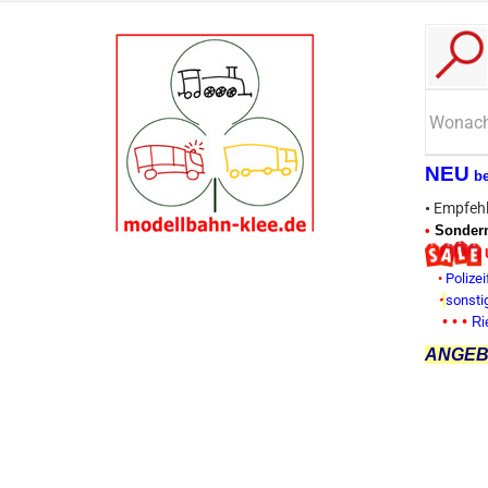
NEU
b
•
Empfehl
•
Sonderm
•
Polizei
•
sonsti
• • •
Ri
ANGEBO