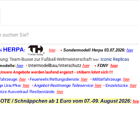
HERPA
ei
:
hier
•
Sondermodell Herpa 03.07.2026:
hier
ung: Team-Busse zur Fußball-Weltmeisterschaft
:
Iconic Replicas
hier
•
Intermodellbau/Interschutz
hier
odelle:
hier
•
FDNY
hier
Unsere Angebote werden laufend ergänzt - stöbern lohnt sich !!!
fahrzeuge:
hier
•
Feuerwehr/Rettungsdienste:
hier
•
Militärfahrzeuge:
hier
ge Lkw/Pkw:
hier
•
Angebot-Restmenge
Teileservice:
hier
•
Einzelstücke:
hier
etze Ausverkauf Restbestände:
hier
TE / Schnäppchen ab 1 Euro vom 07.-09. August 2026:
hie