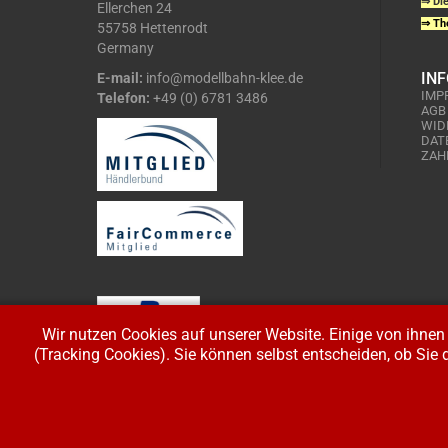
⇒ Die
Ellerchen 24
⇒ The
55758 Hettenrodt
Germany
IN
E-mail:
info@modellbahn-klee.de
IMP
Telefon:
+49 (0) 6781 3486
AGB
WID
DAT
ZAH
Wir nutzen Cookies auf unserer Website. Einige von ihnen 
(Tracking Cookies). Sie können selbst entscheiden, ob Sie 
Copyright © 2026 Modellbahnladen Klee GbR. Alle Rechte vorbeh