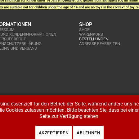
se sind nicht für Kinder unter 14 Jahren geeignet und gelten nicht als Spielzeug im Sinne 
y are suitable not for children under the age of 14 and are no toys in the context of toy re
FORMATIONEN
SHOP
RESSUM
SHOP
 UND KUNDENINFORMATIONEN
WARENKORB
ERRUFSRECHT
BESTELLUNGEN
ENSCHUTZERKLÄRUNG
ADRESSE BEARBEITEN
LUNG UND VERSAND
sind essenziell für den Betrieb der Seite, während andere uns h
die Cookies zulassen möchten. Bitte beachten Sie, dass bei ein
Seite zur Verfügung stehen.
AKZEPTIEREN
ABLEHNEN
alten. Design:
BW-Media.tv
.