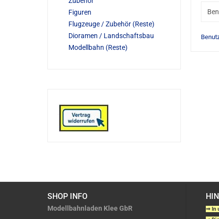
Zubehör
Figuren
Flugzeuge / Zubehör (Reste)
Dioramen / Landschaftsbau
Benut
Modellbahn (Reste)
SHOP INFO
HI
Modellbahnladen Klee GbR
⇒ In 