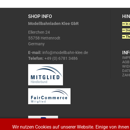
SHOP INFO
HI
Modellbahnladen Klee GbR
⇒ In 
⇒ Die
Ellerchen 24
⇒ The
55758 Hettenrodt
Germany
IN
E-mail:
info@modellbahn-klee.de
IMP
Telefon:
+49 (0) 6781 3486
AGB
WID
DAT
ZAH
Wir nutzen Cookies auf unserer Website. Einige von ihnen 