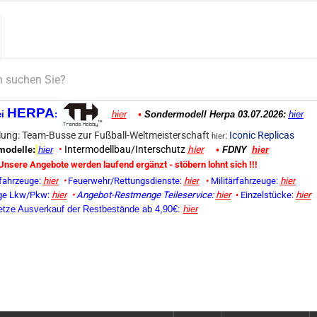
HERPA
ei
:
hier
•
Sondermodell Herpa 03.07.2026:
hier
ung: Team-Busse zur Fußball-Weltmeisterschaft
:
Iconic Replicas
hier
•
Intermodellbau/Interschutz
hier
odelle:
hier
•
FDNY
hier
Unsere Angebote werden laufend ergänzt - stöbern lohnt sich !!!
fahrzeuge:
hier
•
Feuerwehr/Rettungsdienste:
hier
•
Militärfahrzeuge:
hier
ge Lkw/Pkw:
hier
•
Angebot-Restmenge
Teileservice:
hier
•
Einzelstücke:
hier
etze Ausverkauf der Restbestände ab 4,90€:
hier