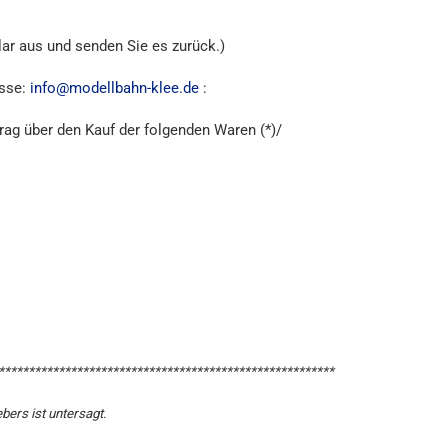
lar aus und senden Sie es zurück.)
esse:
info@modellbahn-klee.de
:
trag über den Kauf der folgenden Waren (*)/
********************************************************
bers ist untersagt.