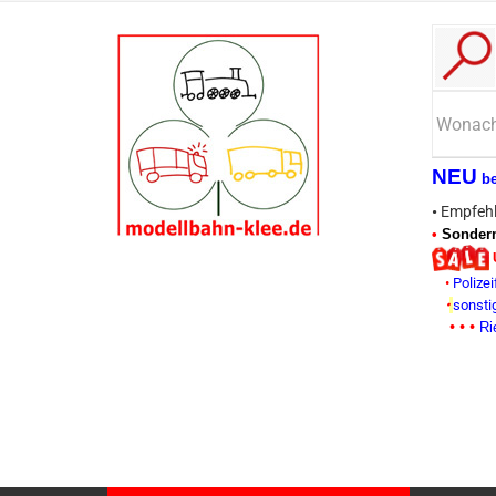
NEU
b
•
Empfehl
•
Sonderm
•
Polizei
•
sonsti
• • •
Ri