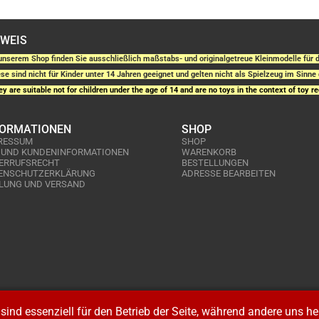
NWEIS
unserem Shop finden Sie ausschließlich maßstabs- und originalgetreue Kleinmodelle fü
se sind nicht für Kinder unter 14 Jahren geeignet und gelten nicht als Spielzeug im Sinne 
y are suitable not for children under the age of 14 and are no toys in the context of toy re
FORMATIONEN
SHOP
RESSUM
SHOP
 UND KUNDENINFORMATIONEN
WARENKORB
ERRUFSRECHT
BESTELLUNGEN
ENSCHUTZERKLÄRUNG
ADRESSE BEARBEITEN
LUNG UND VERSAND
sind essenziell für den Betrieb der Seite, während andere uns h