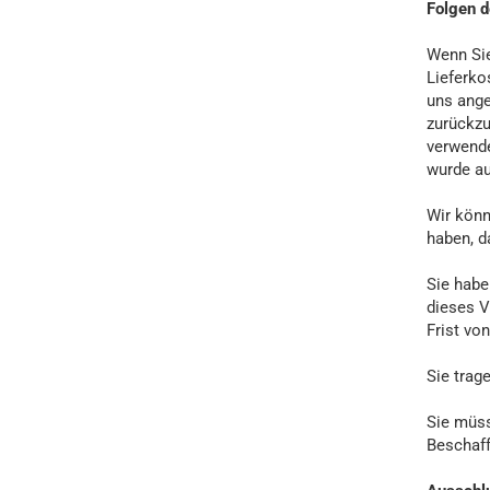
Folgen d
Wenn Sie
Lieferko
uns ange
zurückzu
verwende
wurde au
Wir könn
haben, d
Sie habe
dieses V
Frist vo
Sie trag
Sie müss
Beschaff