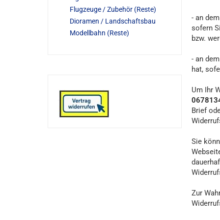
Flugzeuge / Zubehör (Reste)
- an dem
Dioramen / Landschaftsbau
sofern S
Modellbahn (Reste)
bzw. wer
- an dem
hat, sof
Um Ihr W
0678134
Brief od
Widerruf
Sie könn
Webseite
dauerhaf
Widerruf
Zur Wahr
Widerruf