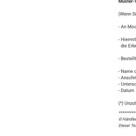
Muster-
(Wenn Si
- An Mod
- Hiermi
die Erbr
- Bestell
- Name d
- Anschr
- Untersc
- Datum
(*) Unzu
*********
© Händler
Dieser Te