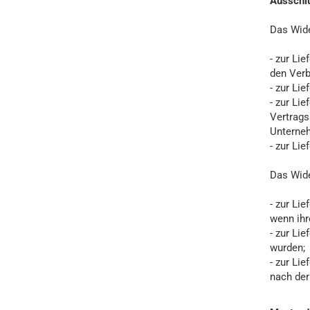
Ausschl
Das Wide
- zur Li
den Verb
- zur Li
- zur Li
Vertrags
Unterneh
- zur Li
Das Wide
- zur Li
wenn ihr
- zur Li
wurden;
- zur Li
nach der