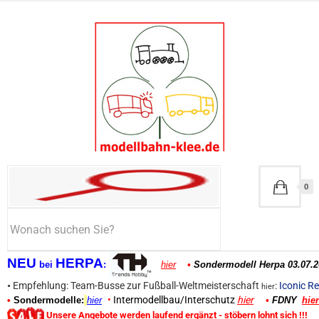
0
NEU
HERPA
bei
:
hier
•
Sondermodell Herpa 03.07.2
•
Empfehlung: Team-Busse zur Fußball-Weltmeisterschaft
:
Iconic Re
hier
•
Intermodellbau/Interschutz
hier
•
Sondermodelle:
hier
•
FDNY
hier
Unsere Angebote werden laufend ergänzt - stöbern lohnt sich !!!