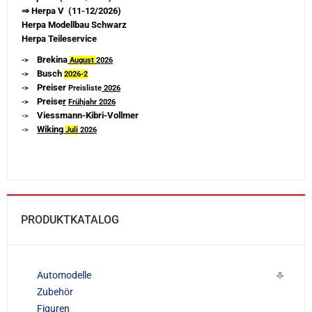
⇒ Herpa V (11-12/2026)
Herpa Modellbau Schwarz
Herpa Teileservice
Brekina
->
August
2026
Busch
->
2026-
2
Preiser
->
Preisliste
2026
Preise
r
->
Frühjahr 2026
Viessmann-Kibri-Vollmer
->
Wiking
->
Juli
2026
PRODUKTKATALOG
Automodelle
Zubehör
Figuren