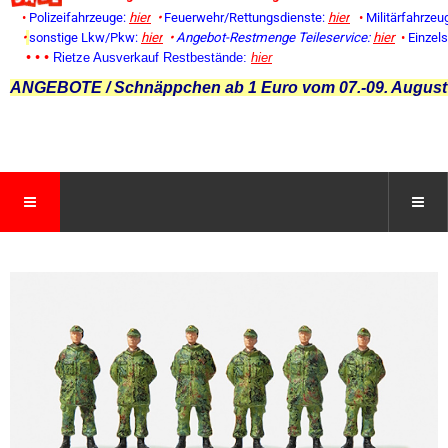
•
Polizeifahrzeuge:
hier
•
Feuerwehr/Rettungsdienste:
hier
•
Militärfahrzeu
•
sonstige Lkw/Pkw:
hier
•
Angebot-Restmenge
Teileservice:
hier
•
Einzel
• • •
Rietze Ausverkauf Restbestände:
hier
ANGEBOTE / Schnäppchen ab 1 Euro vom 07.-09. August