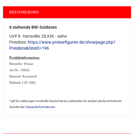
BESCHREIBUNG
6 stehende BW-Soldaten
UVP lt. Hersteller 28,95€ - siehe
Preisliste:
https://www.preiserfiguren.de/showpage.php?
Preisliste&SiteID=196
Produktinformation:
Hersteller: Preiser
Art.Nr.: 16842
Material: Kunststoff
Maßstab 1:87 (H0)
sale3
* gilt für Lieferungen innerhalb Deutschlands; Lieferzeiten für andere Länder entnehmen
Sie bitte den
Versandinformationen: