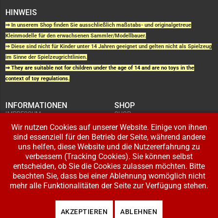
HINWEIS
⇒ In unserem Shop finden Sie ausschließlich maßstabs- und originalgetreue
Kleinmodelle für den erwachsenen Sammler/Modellbauer.
⇒ Diese sind nicht für Kinder unter 14 Jahren geeignet und gelten nicht als Spielzeug
im Sinne der Spielzeugrichtlinien.
⇒ They are suitable not for children under the age of 14 and are no toys in the
context of toy regulations.
INFORMATIONEN
SHOP
IMPRESSUM
SHOP
AGB UND
WARENKORB
KUNDENINFORMATIONEN
Wir nutzen Cookies auf unserer Website. Einige von ihnen
BESTELLUNGEN
WIDERRUFSRECHT
ADRESSE BEARBEITEN
sind essenziell für den Betrieb der Seite, während andere
DATENSCHUTZERKLÄRUNG
ZAHLUNG UND VERSAND
uns helfen, diese Website und die Nutzererfahrung zu
verbessern (Tracking Cookies). Sie können selbst
IHR KONTO
entscheiden, ob Sie die Cookies zulassen möchten. Bitte
LOGIN
beachten Sie, dass bei einer Ablehnung womöglich nicht
REGISTRIEREN
mehr alle Funktionalitäten der Seite zur Verfügung stehen.
Copyright © 2026 Modellbahnladen Klee GbR. Alle Rechte vorbehalten. Design:
AKZEPTIEREN
ABLEHNEN
BW-Media.tv
.