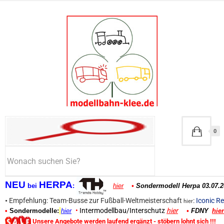
0
NEU
HERPA
bei
:
hier
•
Sondermodell Herpa 03.07.2
•
Empfehlung: Team-Busse zur Fußball-Weltmeisterschaft
:
Iconic Re
hier
•
Intermodellbau/Interschutz
hier
•
Sondermodelle:
hier
•
FDNY
hier
Unsere Angebote werden laufend ergänzt - stöbern lohnt sich !!!