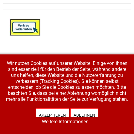
Wir nutzen Cookies auf unserer Website. Einige von ihnen
sind essenziell für den Betrieb der Seite, während andere
SHOP INFO
uns helfen, diese Website und die Nutzererfahrung zu
Modellbahnladen Klee GbR
verbessern (Tracking Cookies). Sie können selbst
Ellerchen 24
entscheiden, ob Sie die Cookies zulassen möchten. Bitte
55758 Hettenrodt
beachten Sie, dass bei einer Ablehnung womöglich nicht
Germany
mehr alle Funktionalitäten der Seite zur Verfügung stehen.
E-mail:
info@modellbahn-klee.de
Telefon:
+49 (0) 6781 3486
AKZEPTIEREN
ABLEHNEN
Weitere Informationen