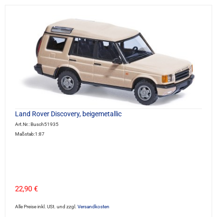
Land Rover Discovery, beigemetallic
Art.Nr.: Busch51935
Maßstab:1:87
22,90 €
Alle Preise inkl. USt. und zzgl.
Versandkosten