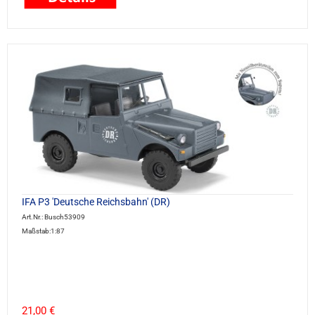
IFA P3 'Deutsche Reichsbahn' (DR)
Art.Nr.: Busch53909
Maßstab:1:87
21,00 €