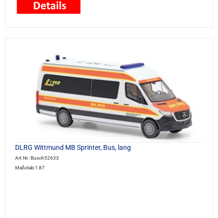
DLRG Wittmund MB Sprinter, Bus, lang
Art.Nr.: Busch52633
Maßstab:1:87