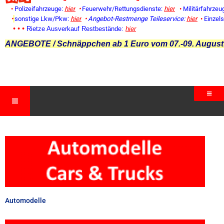
•
Polizeifahrzeuge:
hier
•
Feuerwehr/Rettungsdienste:
hier
•
Militärfahrzeu
•
sonstige Lkw/Pkw:
hier
•
Angebot-Restmenge
Teileservice:
hier
•
Einzel
• • •
Rietze Ausverkauf Restbestände:
hier
ANGEBOTE / Schnäppchen ab 1 Euro vom 07.-09. August
Automodelle