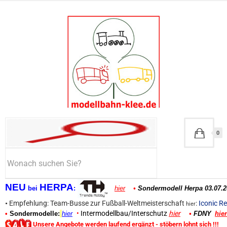
0
NEU
HERPA
bei
:
hier
•
Sondermodell Herpa 03.07.2
•
Empfehlung: Team-Busse zur Fußball-Weltmeisterschaft
:
Iconic Re
hier
•
Intermodellbau/Interschutz
hier
•
Sondermodelle:
hier
•
FDNY
hier
Unsere Angebote werden laufend ergänzt - stöbern lohnt sich !!!