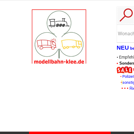
NEU
b
•
Empfehl
•
Sonderm
•
Polizei
•
sonsti
• • •
Ri