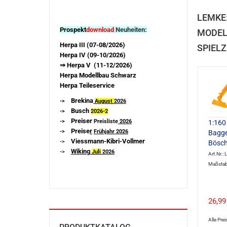
LEMKE
Prospekt
download
Neuheiten:
MODEL
Herpa III (07-08/2026)
SPIELZ
Herpa IV (09-10/2026)
⇒ Herpa V (11-12/2026)
Herpa Modellbau Schwarz
Herpa Teileservice
Brekina
->
August
2026
Busch
->
2026-
2
Preiser
->
Preisliste
2026
1:160
Preise
r
->
Frühjahr 2026
Bagge
Viessmann-Kibri-Vollmer
->
Bösch
Wiking
->
Juli
2026
Art.Nr.:
Maßstab
26,99
Alle Prei