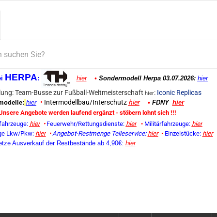
HERPA
ei
:
hier
•
Sondermodell Herpa 03.07.2026:
hier
ung: Team-Busse zur Fußball-Weltmeisterschaft
:
Iconic Replicas
hier
•
Intermodellbau/Interschutz
hier
odelle:
hier
•
FDNY
hier
Unsere Angebote werden laufend ergänzt - stöbern lohnt sich !!!
fahrzeuge:
hier
•
Feuerwehr/Rettungsdienste:
hier
•
Militärfahrzeuge:
hier
ge Lkw/Pkw:
hier
•
Angebot-Restmenge
Teileservice:
hier
•
Einzelstücke:
hier
etze Ausverkauf der Restbestände ab 4,90€:
hier