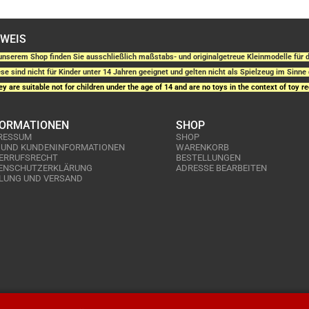
NWEIS
unserem Shop finden Sie ausschließlich maßstabs- und originalgetreue Kleinmodelle fü
se sind nicht für Kinder unter 14 Jahren geeignet und gelten nicht als Spielzeug im Sinne 
y are suitable not for children under the age of 14 and are no toys in the context of toy re
FORMATIONEN
SHOP
RESSUM
SHOP
 UND KUNDENINFORMATIONEN
WARENKORB
ERRUFSRECHT
BESTELLUNGEN
ENSCHUTZERKLÄRUNG
ADRESSE BEARBEITEN
LUNG UND VERSAND