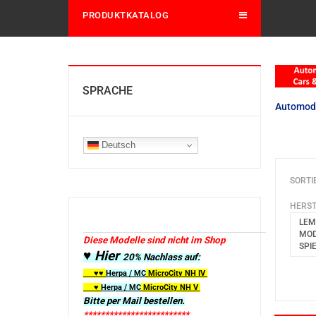
PRODUKTKATALOG
SPRACHE
Automod
Deutsch
SORTI
HERST
LEM
MOD
Diese Modelle sind nicht im Shop
SPI
♥ Hier
20% Nachlass auf:
♥♥
Herpa / MC
MicroCity
NH IV
♥
Herpa / MC
MicroCity NH V
Bitte per Mail bestellen.
*************************