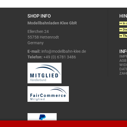
SHOP INFO
HI
Modellbahnladen Klee GbR
⇒ In 
⇒ Die
Ellerchen 24
⇒ The
55758 Hettenrodt
Germany
IN
E-mail:
info@modellbahn-klee.de
IMP
Telefon:
+49 (0) 6781 3486
AGB
WID
DAT
ZAH