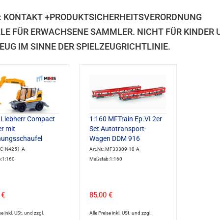
: KONTAKT +PRODUKTSICHERHEITSVERORDNUNG
LE FÜR ERWACHSENE SAMMLER. NICHT FÜR KINDER UN
EUG IM SINNE DER SPIELZEUGRICHTLINIE.
 Liebherr Compact
1:160 MFTrain Ep.VI 2er
r mit
Set Autotransport-
ungsschaufel
Wagen DDM 916
 LC-N4251-A
Art.Nr.: MF33309-10-A
:1:160
Maßstab:1:160
 €
85,00 €
se inkl. USt. und zzgl.
Alle Preise inkl. USt. und zzgl.