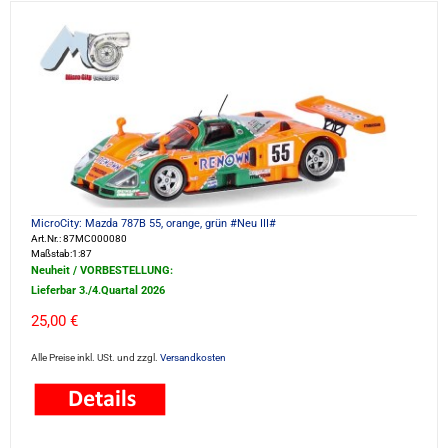
MicroCity: Mazda 787B 55, orange, grün #Neu III#
Art.Nr.: 87MC000080
Maßstab:1:87
Neuheit / VORBESTELLUNG:
Lieferbar 3./4.Quartal 2026
25,00 €
Alle Preise inkl. USt. und zzgl.
Versandkosten