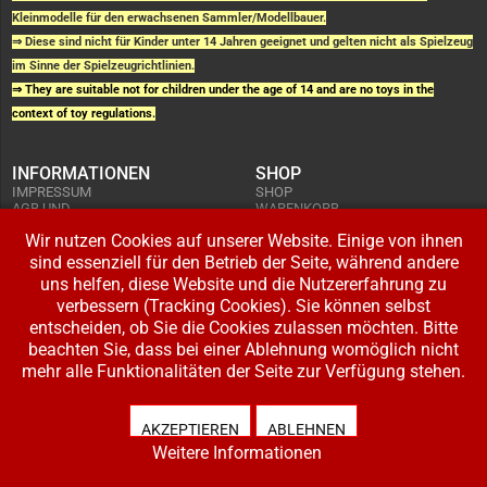
Kleinmodelle für den erwachsenen Sammler/Modellbauer.
⇒ Diese sind nicht für Kinder unter 14 Jahren geeignet und gelten nicht als Spielzeug
im Sinne der Spielzeugrichtlinien.
⇒ They are suitable not for children under the age of 14 and are no toys in the
context of toy regulations.
INFORMATIONEN
SHOP
IMPRESSUM
SHOP
AGB UND
WARENKORB
KUNDENINFORMATIONEN
BESTELLUNGEN
WIDERRUFSRECHT
Wir nutzen Cookies auf unserer Website. Einige von ihnen
ADRESSE BEARBEITEN
DATENSCHUTZERKLÄRUNG
sind essenziell für den Betrieb der Seite, während andere
ZAHLUNG UND VERSAND
uns helfen, diese Website und die Nutzererfahrung zu
IHR KONTO
verbessern (Tracking Cookies). Sie können selbst
LOGIN
entscheiden, ob Sie die Cookies zulassen möchten. Bitte
REGISTRIEREN
beachten Sie, dass bei einer Ablehnung womöglich nicht
mehr alle Funktionalitäten der Seite zur Verfügung stehen.
Copyright © 2026 Modellbahnladen Klee GbR. Alle Rechte vorbehalten. Design:
BW-Media.tv
.
AKZEPTIEREN
ABLEHNEN
Weitere Informationen