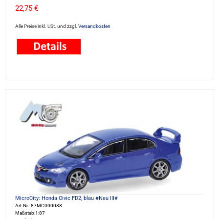
22,75 €
Alle Preise inkl. USt. und zzgl.
Versandkosten
MicroCity: Honda Civic FD2, blau #Neu III#
Art.Nr.: 87MC000088
Maßstab:1:87