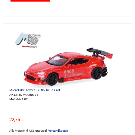
MicroCity: Toyota GT86, helles rot
Art.Nr.: 87MC000074
Maßstab:1:87
22,75 €
Alle Preise inkl. USt. und zzgl.
Versandkosten