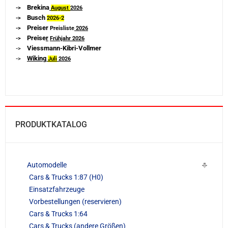
Brekina
->
August
2026
Busch
->
2026-
2
Preiser
->
Preisliste
2026
Preise
r
->
Frühjahr 2026
Viessmann-Kibri-Vollmer
->
Wiking
->
Juli
2026
PRODUKTKATALOG
Automodelle
Cars & Trucks 1:87 (H0)
Einsatzfahrzeuge
Vorbestellungen (reservieren)
Cars & Trucks 1:64
Cars & Trucks (andere Größen)