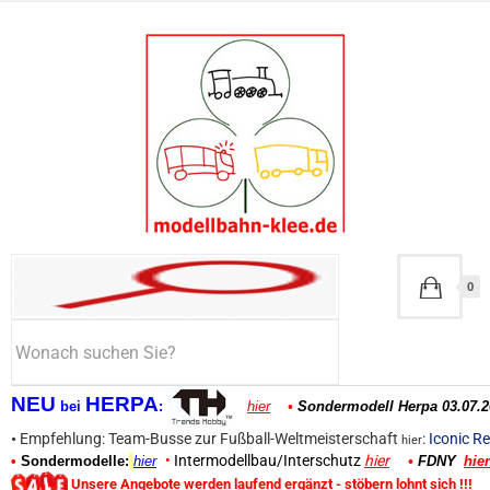
0
NEU
HERPA
bei
:
hier
•
Sondermodell Herpa 03.07.2
•
Empfehlung: Team-Busse zur Fußball-Weltmeisterschaft
:
Iconic Re
hier
•
Intermodellbau/Interschutz
hier
•
Sondermodelle:
hier
•
FDNY
hier
Unsere Angebote werden laufend ergänzt - stöbern lohnt sich !!!