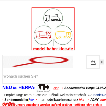
0
NEU
HERPA
bei
:
hier
•
Sondermodell Herpa 03.07.2
•
Empfehlung: Team-Busse zur Fußball-Weltmeisterschaft
:
Iconic Re
hier
•
Intermodellbau/Interschutz
hier
•
Sondermodelle:
hier
•
FDNY
hier
Unsere Angebote werden laufend ergänzt - stöbern lohnt sich !!!