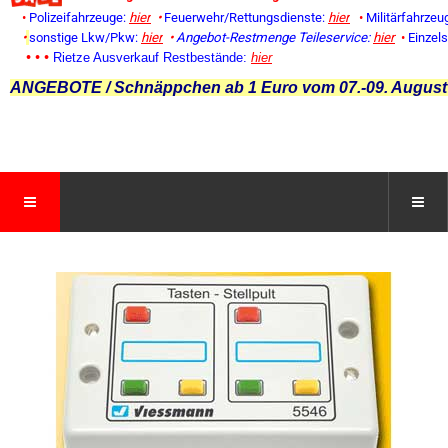
•
Polizeifahrzeuge:
hier
•
Feuerwehr/Rettungsdienste:
hier
•
Militärfahrzeu
•
sonstige Lkw/Pkw:
hier
•
Angebot-Restmenge
Teileservice:
hier
•
Einzel
• • •
Rietze Ausverkauf Restbestände:
hier
ANGEBOTE / Schnäppchen ab 1 Euro vom 07.-09. August