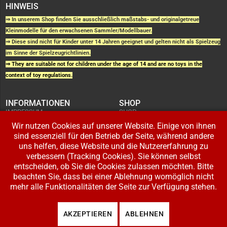
HINWEIS
⇒ In unserem Shop finden Sie ausschließlich maßstabs- und originalgetreue
Kleinmodelle für den erwachsenen Sammler/Modellbauer.
⇒ Diese sind nicht für Kinder unter 14 Jahren geeignet und gelten nicht als Spielzeug
im Sinne der Spielzeugrichtlinien.
⇒ They are suitable not for children under the age of 14 and are no toys in the
context of toy regulations.
INFORMATIONEN
SHOP
IMPRESSUM
SHOP
AGB UND
WARENKORB
KUNDENINFORMATIONEN
Wir nutzen Cookies auf unserer Website. Einige von ihnen
BESTELLUNGEN
WIDERRUFSRECHT
ADRESSE BEARBEITEN
sind essenziell für den Betrieb der Seite, während andere
DATENSCHUTZERKLÄRUNG
ZAHLUNG UND VERSAND
uns helfen, diese Website und die Nutzererfahrung zu
verbessern (Tracking Cookies). Sie können selbst
IHR KONTO
entscheiden, ob Sie die Cookies zulassen möchten. Bitte
LOGIN
beachten Sie, dass bei einer Ablehnung womöglich nicht
REGISTRIEREN
mehr alle Funktionalitäten der Seite zur Verfügung stehen.
Copyright © 2026 Modellbahnladen Klee GbR. Alle Rechte vorbehalten. Design:
AKZEPTIEREN
ABLEHNEN
BW-Media.tv
.