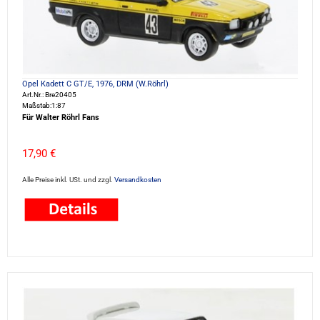
Opel Kadett C GT/E, 1976, DRM (W.Röhrl)
Art.Nr.: Bre20405
Maßstab:1:87
Für Walter Röhrl Fans
17,90 €
Alle Preise inkl. USt. und zzgl.
Versandkosten