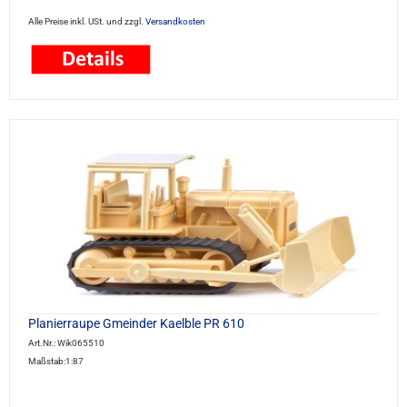
Alle Preise inkl. USt. und zzgl.
Versandkosten
Planierraupe Gmeinder Kaelble PR 610
Art.Nr.: Wik065510
Maßstab:1:87