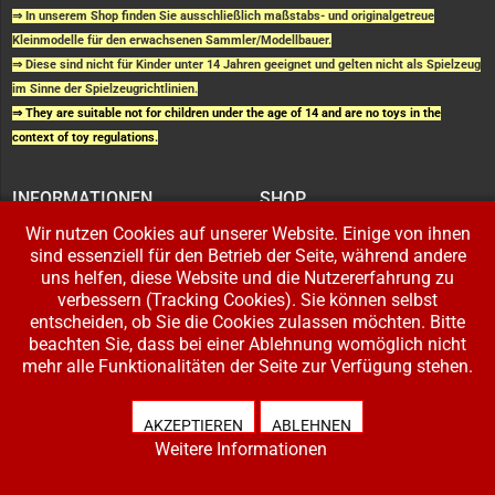
⇒ In unserem Shop finden Sie ausschließlich maßstabs- und originalgetreue
Kleinmodelle für den erwachsenen Sammler/Modellbauer.
⇒ Diese sind nicht für Kinder unter 14 Jahren geeignet und gelten nicht als Spielzeug
im Sinne der Spielzeugrichtlinien.
⇒ They are suitable not for children under the age of 14 and are no toys in the
context of toy regulations.
INFORMATIONEN
SHOP
IMPRESSUM
SHOP
Wir nutzen Cookies auf unserer Website. Einige von ihnen
AGB UND
WARENKORB
KUNDENINFORMATIONEN
BESTELLUNGEN
sind essenziell für den Betrieb der Seite, während andere
WIDERRUFSRECHT
ADRESSE BEARBEITEN
DATENSCHUTZERKLÄRUNG
uns helfen, diese Website und die Nutzererfahrung zu
ZAHLUNG UND VERSAND
verbessern (Tracking Cookies). Sie können selbst
entscheiden, ob Sie die Cookies zulassen möchten. Bitte
IHR KONTO
beachten Sie, dass bei einer Ablehnung womöglich nicht
LOGIN
mehr alle Funktionalitäten der Seite zur Verfügung stehen.
REGISTRIEREN
AKZEPTIEREN
ABLEHNEN
Copyright © 2026 Modellbahnladen Klee GbR. Alle Rechte vorbehalten. Design:
Weitere Informationen
BW-Media.tv
.