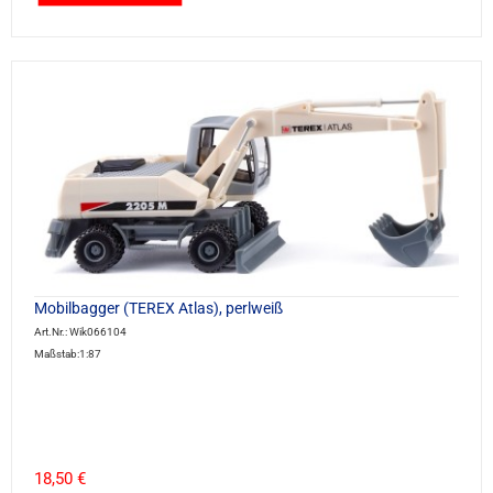
Mobilbagger (TEREX Atlas), perlweiß
Art.Nr.: Wik066104
Maßstab:1:87
18,50 €