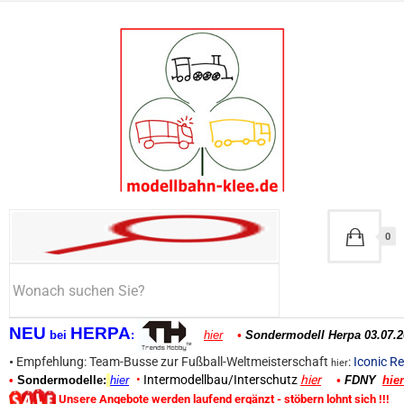
0
NEU
HERPA
bei
:
hier
•
Sondermodell Herpa 03.07.2
•
Empfehlung: Team-Busse zur Fußball-Weltmeisterschaft
:
Iconic Re
hier
•
Intermodellbau/Interschutz
hier
•
Sondermodelle:
hier
•
FDNY
hier
Unsere Angebote werden laufend ergänzt - stöbern lohnt sich !!!