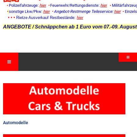
•
Polizeifahrzeuge:
hier
•
Feuerwehr/Rettungsdienste:
hier
•
Militärfahrzeu
•
sonstige Lkw/Pkw:
hier
•
Angebot-Restmenge
Teileservice:
hier
•
Einzel
• • •
Rietze Ausverkauf Restbestände:
hier
ANGEBOTE / Schnäppchen ab 1 Euro vom 07.-09. August
Automodelle