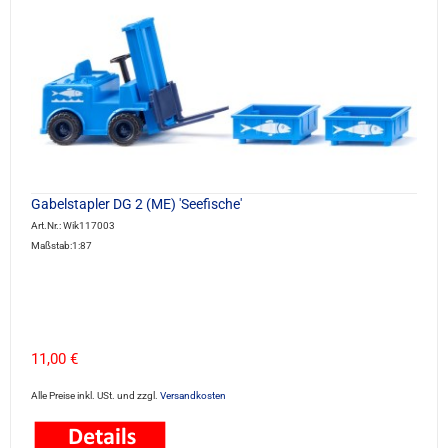
Gabelstapler DG 2 (ME) 'Seefische'
Art.Nr.: Wik117003
Maßstab:1:87
11,00 €
Alle Preise inkl. USt. und zzgl.
Versandkosten