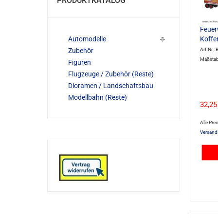
PRODUKTKATALOG
Feuer
Automodelle
Koffe
Zubehör
Art.Nr.:
Maßstab
Figuren
Flugzeuge / Zubehör (Reste)
Dioramen / Landschaftsbau
Modellbahn (Reste)
32,25
Alle Prei
Versand