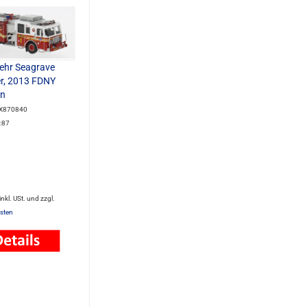
ehr Seagrave
r, 2013 FDNY
yn
PCX870840
:87
 inkl. USt. und zzgl.
sten