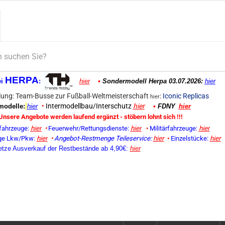
HERPA
ei
:
hier
•
Sondermodell Herpa 03.07.2026:
hier
ung: Team-Busse zur Fußball-Weltmeisterschaft
:
Iconic Replicas
hier
•
Intermodellbau/Interschutz
hier
odelle:
hier
•
FDNY
hier
Unsere Angebote werden laufend ergänzt - stöbern lohnt sich !!!
fahrzeuge:
hier
•
Feuerwehr/Rettungsdienste:
hier
•
Militärfahrzeuge:
hier
ge Lkw/Pkw:
hier
•
Angebot-Restmenge
Teileservice:
hier
•
Einzelstücke:
hier
etze Ausverkauf der Restbestände ab 4,90€:
hier