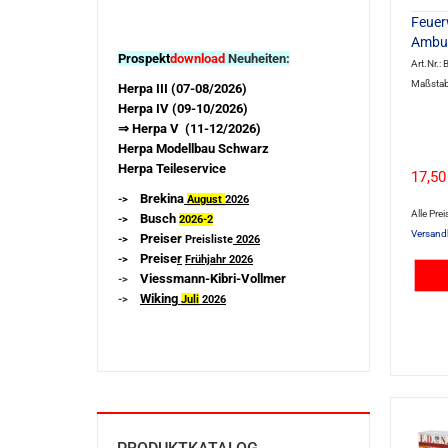
Feuer
Ambul
Prospekt
download
Neuheiten:
Art.Nr.:
Maßstab
Herpa III (07-08/2026)
Herpa IV (09-10/2026)
⇒ Herpa V (11-12/2026)
Herpa Modellbau Schwarz
Herpa Teileservice
17,50
Brekina
->
August
2026
Alle Prei
Busch
->
2026-
2
Versand
Preiser
->
Preisliste
2026
Preise
r
->
Frühjahr 2026
Viessmann-Kibri-Vollmer
->
Wiking
->
Juli
2026