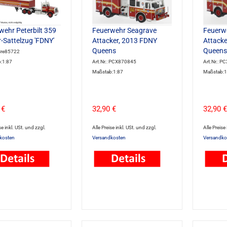
wehr Peterbilt 359
Feuerwehr Seagrave
Feuerw
r-Sattelzug 'FDNY'
Attacker, 2013 FDNY
Attacke
Queens
Queens
 Bre85722
:1:87
Art.Nr.: PCX870845
Art.Nr.: 
Maßstab:1:87
Maßstab:1
 €
32,90 €
32,90 €
se inkl. USt. und zzgl.
Alle Preise inkl. USt. und zzgl.
Alle Preise
kosten
Versandkosten
Versandko