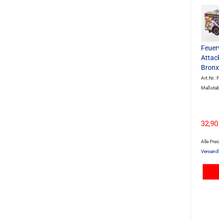
Feuer
Attac
Bronx
Art.Nr.
Maßstab
32,90
Alle Prei
Versand