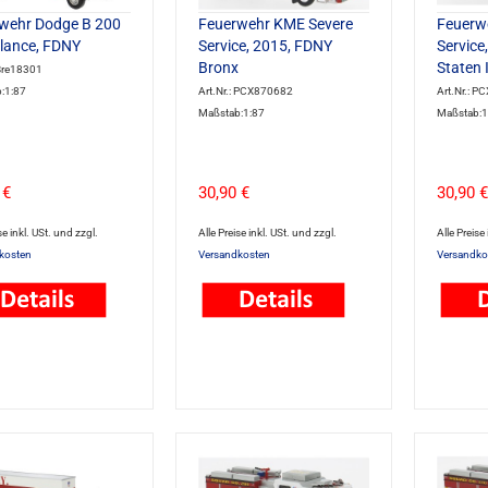
wehr Dodge B 200
Feuerwehr KME Severe
Feuerw
ance, FDNY
Service, 2015, FDNY
Service
Bronx
Staten 
 Bre18301
:1:87
Art.Nr.: PCX870682
Art.Nr.: 
Maßstab:1:87
Maßstab:1
 €
30,90 €
30,90 €
se inkl. USt. und zzgl.
Alle Preise inkl. USt. und zzgl.
Alle Preise
kosten
Versandkosten
Versandko