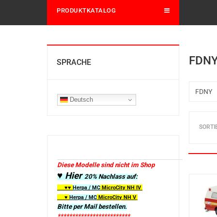
PRODUKTKATALOG
FDN
SPRACHE
Deutsch
SORTI
Diese Modelle sind nicht im Shop
♥ Hier
20% Nachlass auf:
♥♥
Herpa / MC
MicroCity
NH IV
♥
Herpa / MC
MicroCity NH V
Bitte per Mail bestellen.
*************************