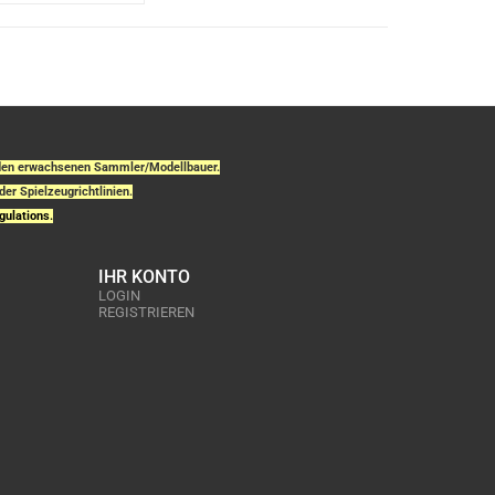
r den erwachsenen Sammler/Modellbauer.
der Spielzeugrichtlinien.
gulations.
IHR KONTO
LOGIN
REGISTRIEREN