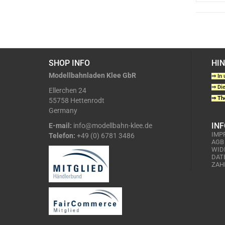
SHOP INFO
HI
Modellbahnladen Klee GbR
⇒ In 
⇒ Die
Ellerchen 24
⇒ The
55758 Hettenrodt
Germany
IN
E-mail:
info@modellbahn-klee.de
IMP
Telefon:
+49 (0) 6781 3486
AGB
WID
DAT
ZAH