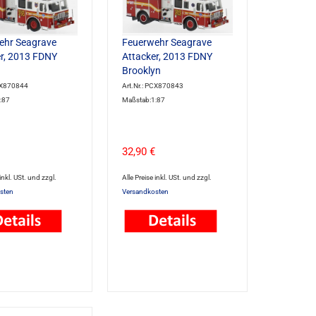
ehr Seagrave
Feuerwehr Seagrave
r, 2013 FDNY
Attacker, 2013 FDNY
Brooklyn
PCX870844
Art.Nr.: PCX870843
:87
Maßstab:1:87
32,90 €
 inkl. USt. und zzgl.
Alle Preise inkl. USt. und zzgl.
sten
Versandkosten