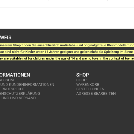
NWEIS
unserem Shop finden Sie ausschließlich maßstabs- und originalgetreue Kleinmodelle fü
se sind nicht für Kinder unter 14 Jahren geeignet und gelten nicht als Spielzeug im Sinne 
y are suitable not for children under the age of 14 and are no toys in the context of toy re
FORMATIONEN
SHOP
RESSUM
SHOP
 UND KUNDENINFORMATIONEN
WARENKORB
ERRUFSRECHT
BESTELLUNGEN
ENSCHUTZERKLÄRUNG
ADRESSE BEARBEITEN
LUNG UND VERSAND