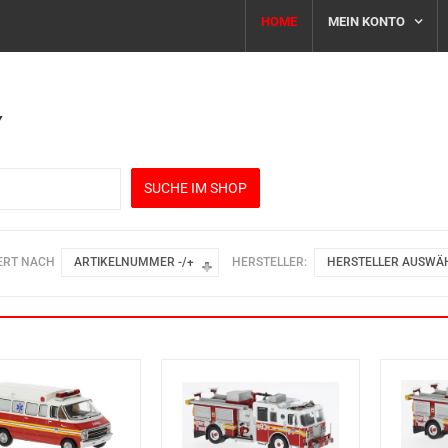
HOME
MEIN KONTO
Y
ERT NACH
ARTIKELNUMMER -/+
HERSTELLER:
HERSTELLER AUSWÄ