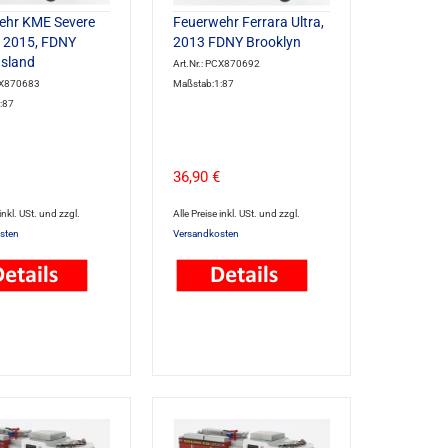
ehr KME Severe
Feuerwehr Ferrara Ultra,
, 2015, FDNY
2013 FDNY Brooklyn
Island
Art.Nr.: PCX870692
PCX870683
Maßstab:1:87
:87
36,90 €
 inkl. USt. und zzgl.
Alle Preise inkl. USt. und zzgl.
sten
Versandkosten