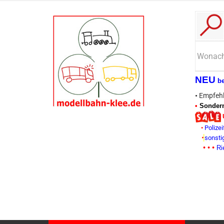
NEU
b
•
Empfehl
•
Sonderm
•
Polizei
•
sonsti
• • •
Ri