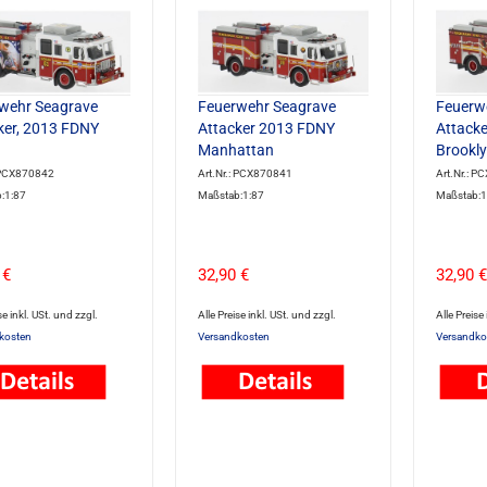
wehr Seagrave
Feuerwehr Seagrave
Feuerw
ker, 2013 FDNY
Attacker 2013 FDNY
Attacke
Manhattan
Brookl
: PCX870842
Art.Nr.: PCX870841
Art.Nr.: 
:1:87
Maßstab:1:87
Maßstab:1
 €
32,90 €
32,90 €
se inkl. USt. und zzgl.
Alle Preise inkl. USt. und zzgl.
Alle Preise
kosten
Versandkosten
Versandko