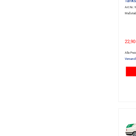
Tanks
Art.Nr.:
Maßstab
22,90
Alle Prei
Versand