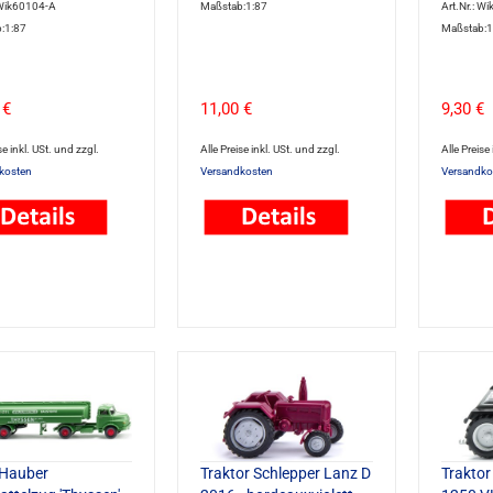
 Wik60104-A
Maßstab:1:87
Art.Nr.: W
:1:87
Maßstab:1
 €
11,00 €
9,30 €
se inkl. USt. und zzgl.
Alle Preise inkl. USt. und zzgl.
Alle Preise
kosten
Versandkosten
Versandko
Hauber
Traktor Schlepper Lanz D
Traktor