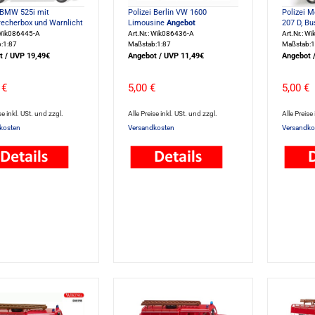
 BMW 525i mit
Polizei Berlin VW 1600
Polizei 
echerbox und Warnlicht
Limousine
Angebot
207 D, Bu
: Wik086445-A
Art.Nr.: Wik086436-A
Art.Nr.: W
:1:87
Maßstab:1:87
Maßstab:1
t / UVP 19,49€
Angebot / UVP 11,49€
Angebot 
 €
5,00 €
5,00 €
se inkl. USt. und zzgl.
Alle Preise inkl. USt. und zzgl.
Alle Preise
kosten
Versandkosten
Versandko