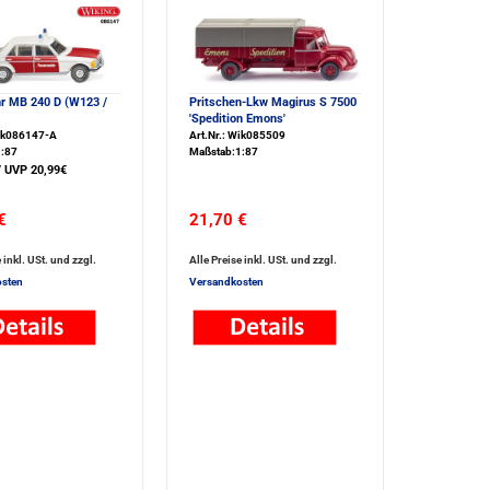
r MB 240 D (W123 /
Pritschen-Lkw Magirus S 7500
'Spedition Emons'
Wik086147-A
Art.Nr.: Wik085509
:87
Maßstab:1:87
/ UVP 20,99€
€
21,70 €
 inkl. USt. und zzgl.
Alle Preise inkl. USt. und zzgl.
sten
Versandkosten