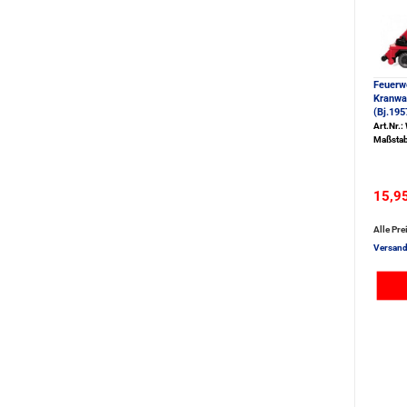
Feuerw
Kranwag
(Bj.195
Art.Nr.
Maßstab
15,9
Alle Pre
Versand