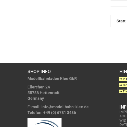
Start
SHOP INFO
HI
Modellbahnladen Klee GbR
⇒ In 
⇒ Die
Ellerchen 24
⇒ The
55758 Hettenrodt
Germany
IN
E-mail:
info@modellbahn-klee.de
IMP
Telefon:
+49 (0) 6781 3486
AGB
WID
DAT