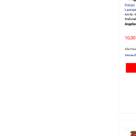
Polizei
Lautspr
Art.Nr.
Maßstab
Angebo
10,00
Alle Prei
Versand