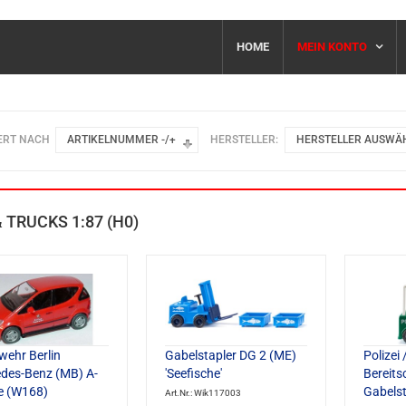
HOME
MEIN KONTO
ERT NACH
ARTIKELNUMMER -/+
HERSTELLER:
HERSTELLER AUSWÄ
 TRUCKS 1:87 (H0)
wehr Berlin
Gabelstapler DG 2 (ME)
Polizei 
des-Benz (MB) A-
'Seefische'
Bereits
e (W168)
Gabelst
Art.Nr.: Wik117003