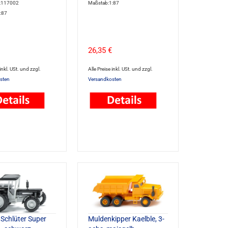
ik117002
Maßstab:1:87
:87
26,35 €
 inkl. USt. und zzgl.
Alle Preise inkl. USt. und zzgl.
sten
Versandkosten
 Schlüter Super
Muldenkipper Kaelble, 3-