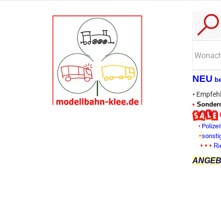
NEU
b
•
Empfehl
•
Sonderm
•
Polizei
•
sonsti
• • •
Ri
ANGEBO