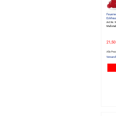
Feuerw
Eckhau
Art.Nr.:
Maßstab
21,50
Alle Prei
Versand