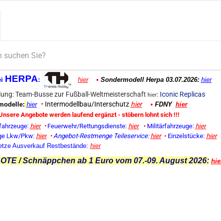
HERPA
ei
:
hier
•
Sondermodell Herpa 03.07.2026:
hier
ung: Team-Busse zur Fußball-Weltmeisterschaft
:
Iconic Replicas
hier
•
Intermodellbau/Interschutz
hier
odelle:
hier
•
FDNY
hier
Unsere Angebote werden laufend ergänzt - stöbern lohnt sich !!!
fahrzeuge:
hier
•
Feuerwehr/Rettungsdienste:
hier
•
Militärfahrzeuge:
hier
ge Lkw/Pkw:
hier
•
Angebot-Restmenge
Teileservice:
hier
•
Einzelstücke:
hier
etze Ausverkauf Restbestände:
hier
TE / Schnäppchen ab 1 Euro vom 07.-09. August 2026:
hie