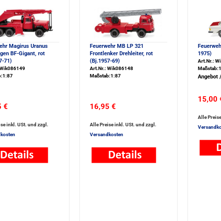
ehr Magirus Uranus
Feuerwehr MB LP 321
Feuerweh
en BF-Gigant, rot
Frontlenker Drehleiter, rot
1975)
7-71)
(Bj.1957-69)
Art.Nr.: 
: Wik086149
Art.Nr.: Wik086148
Maßstab:1
:1:87
Maßstab:1:87
Angebot 
15,00 
5 €
16,95 €
Alle Preise
ise inkl. USt. und zzgl.
Alle Preise inkl. USt. und zzgl.
Versandko
kosten
Versandkosten