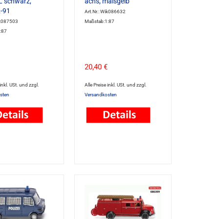
L schwarz,
achs, maisgelb
2-91
Art.Nr.: Wik086632
ik087503
Maßstab:1:87
:87
20,40 €
 inkl. USt. und zzgl.
Alle Preise inkl. USt. und zzgl.
sten
Versandkosten