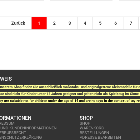
Zurück
1
2
3
4
5
6
7
NWEIS
unserem Shop finden Sie ausschließlich maßstabs- und originalgetreue Kleinmodelle fü
se sind nicht für Kinder unter 14 Jahren geeignet und gelten nicht als Spielzeug im Sinne 
y are suitable not for children under the age of 14 and are no toys in the context of toy re
FORMATIONEN
SHOP
RESSUM
SHOP
 UND KUNDENINFORMATIONEN
WARENKORB
ERRUFSRECHT
BESTELLUNGEN
ENSCHUTZERKLÄRUNG
ADRESSE BEARBEITEN