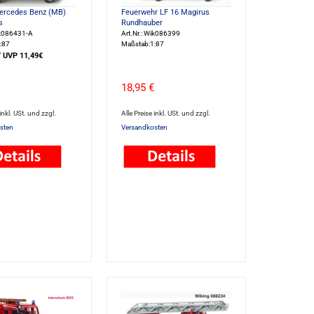
Mercedes Benz (MB)
Feuerwehr LF 16 Magirus
s
Rundhauber
ik086431-A
Art.Nr.: Wik086399
:87
Maßstab:1:87
/ UVP 11,49€
18,95 €
 inkl. USt. und zzgl.
Alle Preise inkl. USt. und zzgl.
sten
Versandkosten