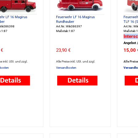
ehr LF 16 Magirus
Feuerwehr LF 16 Magirus
Feuerweh
ber
Rundhauber
TLF 16 (
 Wik086398
Art.Nr.: Wik086397
Art.Nr.: W
:1:87
Maßstab:1:87
Maßstab:1
Inters
Angebot /
 €
23,90 €
15,00 
se inkl. USt. und zzgl.
Alle Preise inkl. USt. und zzgl.
Alle Preise
kosten
Versandkosten
Versandko