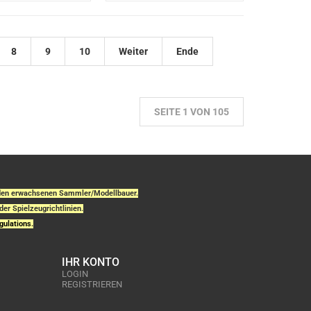
8
9
10
Weiter
Ende
SEITE 1 VON 105
r den erwachsenen Sammler/Modellbauer.
der Spielzeugrichtlinien.
gulations.
IHR KONTO
LOGIN
REGISTRIEREN