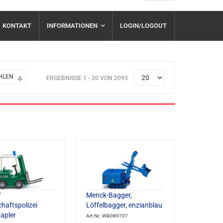
KONTAKT
INFORMATIONEN
LOGIN/LOGOUT
HLEN
ERGEBNISSE 1 - 20 VON 2095
/
Menck-Bagger,
chaftspolizei
Löffelbagger, enzianblau
apler
Art.Nr.: Wik089707