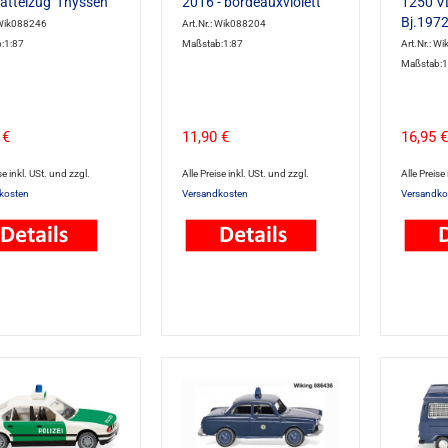
attelzug 'Thyssen'
2016 - bordeauxviolett
1250 V
Bj.197
 Wik088246
Art.Nr.: Wik088204
:1:87
Maßstab:1:87
Art.Nr.: W
Maßstab:1
 €
11,90 €
16,95 €
se inkl. USt. und zzgl.
Alle Preise inkl. USt. und zzgl.
Alle Preise
kosten
Versandkosten
Versandko