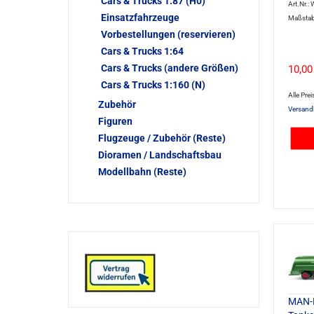
Cars & Trucks 1:87 (H0)
Art.Nr.:
Einsatzfahrzeuge
Maßstab
Vorbestellungen (reservieren)
Cars & Trucks 1:64
Cars & Trucks (andere Größen)
10,00
Cars & Trucks 1:160 (N)
Alle Prei
Zubehör
Versand
Figuren
Flugzeuge / Zubehör (Reste)
Dioramen / Landschaftsbau
Modellbahn (Reste)
MAN-