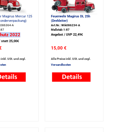
r Magirus Mercur 125
Feuerwehr Magirus DL 25h
Sonderverpackung)
(Drehleiter)
ik086364-A
Art.Nr.: Wik086234-A
:87
Maßstab:1:87
chutz 2022
Angebot / UVP 22,49€
 statt 25,00€
€
15,00 €
 inkl. USt. und zzgl.
Alle Preise inkl. USt. und zzgl.
sten
Versandkosten