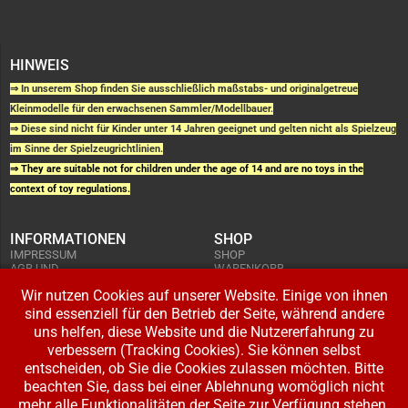
HINWEIS
⇒ In unserem Shop finden Sie ausschließlich maßstabs- und originalgetreue
Kleinmodelle für den erwachsenen Sammler/Modellbauer.
⇒ Diese sind nicht für Kinder unter 14 Jahren geeignet und gelten nicht als Spielzeug
im Sinne der Spielzeugrichtlinien.
⇒ They are suitable not for children under the age of 14 and are no toys in the
context of toy regulations.
INFORMATIONEN
SHOP
IMPRESSUM
SHOP
AGB UND
WARENKORB
KUNDENINFORMATIONEN
BESTELLUNGEN
WIDERRUFSRECHT
Wir nutzen Cookies auf unserer Website. Einige von ihnen
ADRESSE BEARBEITEN
DATENSCHUTZERKLÄRUNG
sind essenziell für den Betrieb der Seite, während andere
ZAHLUNG UND VERSAND
uns helfen, diese Website und die Nutzererfahrung zu
IHR KONTO
verbessern (Tracking Cookies). Sie können selbst
LOGIN
entscheiden, ob Sie die Cookies zulassen möchten. Bitte
REGISTRIEREN
beachten Sie, dass bei einer Ablehnung womöglich nicht
mehr alle Funktionalitäten der Seite zur Verfügung stehen.