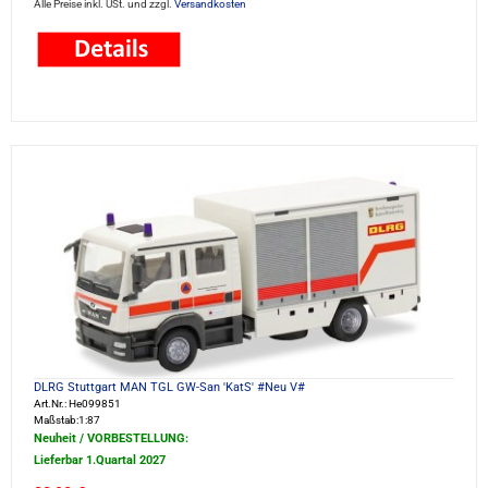
Alle Preise inkl. USt. und zzgl.
Versandkosten
DLRG Stuttgart MAN TGL GW-San 'KatS' #Neu V#
Art.Nr.: He099851
Maßstab:1:87
Neuheit / VORBESTELLUNG:
Lieferbar 1.Quartal 2027