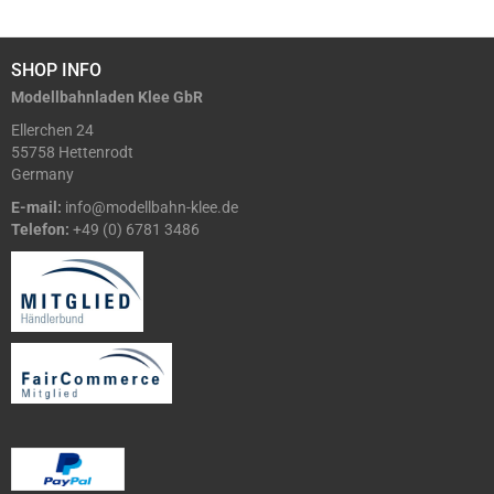
SHOP INFO
Modellbahnladen Klee GbR
Ellerchen 24
55758 Hettenrodt
Germany
E-mail:
info@modellbahn-klee.de
Telefon:
+49 (0) 6781 3486