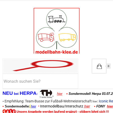
0
NEU
HERPA
bei
:
hier
•
Sondermodell Herpa 03.07.2
•
Empfehlung: Team-Busse zur Fußball-Weltmeisterschaft
:
Iconic Re
hier
•
Intermodellbau/Interschutz
hier
•
Sondermodelle:
hier
•
FDNY
hier
Unsere Angebote werden laufend ergänzt - stöbern lohnt sich !!!