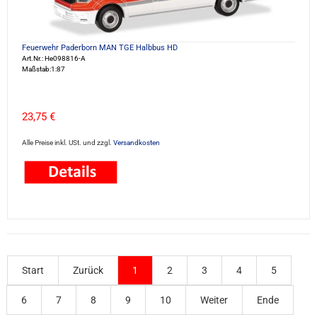
Feuerwehr Paderborn MAN TGE Halbbus HD
Art.Nr.: He098816-A
Maßstab:1:87
23,75 €
Alle Preise inkl. USt. und zzgl.
Versandkosten
Start
Zurück
1
2
3
4
5
6
7
8
9
10
Weiter
Ende