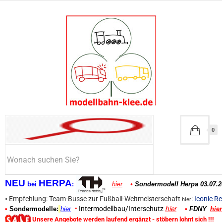
0
NEU
HERPA
bei
:
hier
•
Sondermodell Herpa 03.07.2
•
Empfehlung: Team-Busse zur Fußball-Weltmeisterschaft
:
Iconic Re
hier
•
Intermodellbau/Interschutz
hier
•
Sondermodelle:
hier
•
FDNY
hier
Unsere Angebote werden laufend ergänzt - stöbern lohnt sich !!!