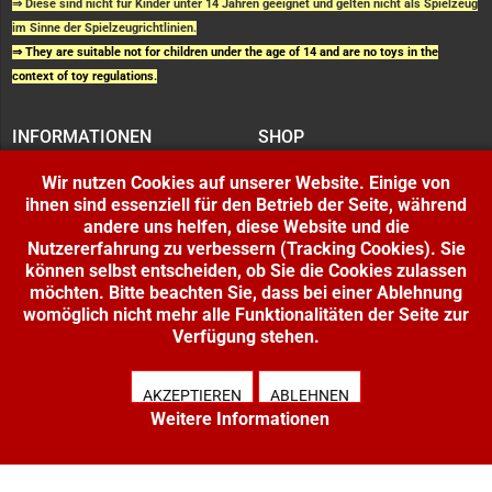
⇒ Diese sind nicht für Kinder unter 14 Jahren geeignet und gelten nicht als Spielzeug
im Sinne der Spielzeugrichtlinien.
⇒ They are suitable not for children under the age of 14 and are no toys in the
context of toy regulations.
INFORMATIONEN
SHOP
IMPRESSUM
SHOP
AGB UND
WARENKORB
KUNDENINFORMATIONEN
Wir nutzen Cookies auf unserer Website. Einige von
BESTELLUNGEN
WIDERRUFSRECHT
ihnen sind essenziell für den Betrieb der Seite, während
ADRESSE BEARBEITEN
DATENSCHUTZERKLÄRUNG
andere uns helfen, diese Website und die
ZAHLUNG UND VERSAND
Nutzererfahrung zu verbessern (Tracking Cookies). Sie
IHR KONTO
können selbst entscheiden, ob Sie die Cookies zulassen
LOGIN
möchten. Bitte beachten Sie, dass bei einer Ablehnung
REGISTRIEREN
womöglich nicht mehr alle Funktionalitäten der Seite zur
Verfügung stehen.
Copyright © 2026 Modellbahnladen Klee GbR. Alle Rechte vorbehalten. Design:
BW-Media.tv
.
AKZEPTIEREN
ABLEHNEN
Weitere Informationen