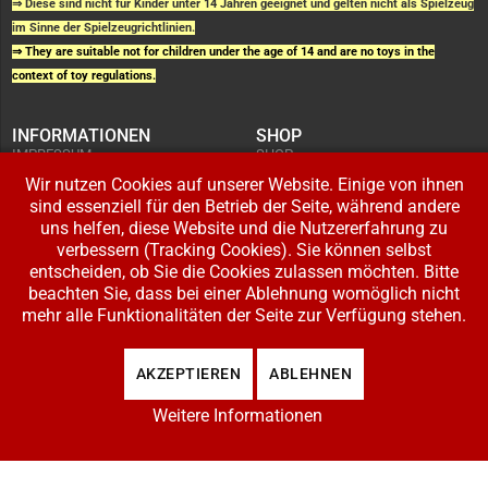
⇒ Diese sind nicht für Kinder unter 14 Jahren geeignet und gelten nicht als Spielzeug
im Sinne der Spielzeugrichtlinien.
⇒ They are suitable not for children under the age of 14 and are no toys in the
context of toy regulations.
INFORMATIONEN
SHOP
IMPRESSUM
SHOP
AGB UND
WARENKORB
KUNDENINFORMATIONEN
Wir nutzen Cookies auf unserer Website. Einige von ihnen
BESTELLUNGEN
WIDERRUFSRECHT
ADRESSE BEARBEITEN
sind essenziell für den Betrieb der Seite, während andere
DATENSCHUTZERKLÄRUNG
ZAHLUNG UND VERSAND
uns helfen, diese Website und die Nutzererfahrung zu
verbessern (Tracking Cookies). Sie können selbst
IHR KONTO
entscheiden, ob Sie die Cookies zulassen möchten. Bitte
LOGIN
beachten Sie, dass bei einer Ablehnung womöglich nicht
REGISTRIEREN
mehr alle Funktionalitäten der Seite zur Verfügung stehen.
Copyright © 2026 Modellbahnladen Klee GbR. Alle Rechte vorbehalten. Design:
AKZEPTIEREN
ABLEHNEN
BW-Media.tv
.
Weitere Informationen