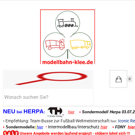
0
NEU
HERPA
bei
:
hier
•
Sondermodell Herpa 03.07.2
•
Empfehlung: Team-Busse zur Fußball-Weltmeisterschaft
:
Iconic Re
hier
•
Intermodellbau/Interschutz
hier
•
Sondermodelle:
hier
•
FDNY
hier
Unsere Angebote werden laufend ergänzt - stöbern lohnt sich !!!