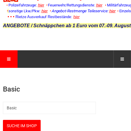
•
Polizeifahrzeuge:
hier
•
Feuerwehr/Rettungsdienste:
hier
•
Militärfahrzeu
•
sonstige Lkw/Pkw:
hier
•
Angebot-Restmenge
Teileservice:
hier
•
Einzel
• • •
Rietze Ausverkauf Restbestände:
hier
ANGEBOTE / Schnäppchen ab 1 Euro vom 07.-09. August
Basic