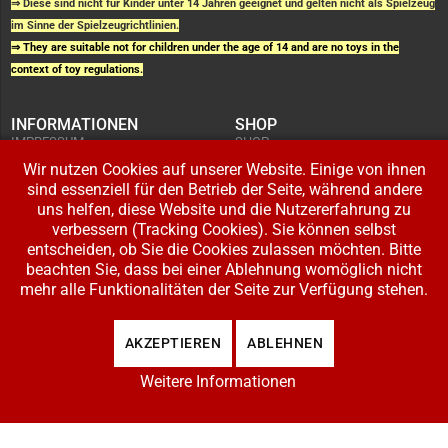
⇒ Diese sind nicht für Kinder unter 14 Jahren geeignet und gelten nicht als Spielzeug
im Sinne der Spielzeugrichtlinien.
⇒ They are suitable not for children under the age of 14 and are no toys in the
context of toy regulations.
INFORMATIONEN
SHOP
IMPRESSUM
SHOP
AGB UND
WARENKORB
KUNDENINFORMATIONEN
Wir nutzen Cookies auf unserer Website. Einige von ihnen
BESTELLUNGEN
WIDERRUFSRECHT
ADRESSE BEARBEITEN
sind essenziell für den Betrieb der Seite, während andere
DATENSCHUTZERKLÄRUNG
ZAHLUNG UND VERSAND
uns helfen, diese Website und die Nutzererfahrung zu
verbessern (Tracking Cookies). Sie können selbst
IHR KONTO
entscheiden, ob Sie die Cookies zulassen möchten. Bitte
LOGIN
beachten Sie, dass bei einer Ablehnung womöglich nicht
REGISTRIEREN
mehr alle Funktionalitäten der Seite zur Verfügung stehen.
Copyright © 2026 Modellbahnladen Klee GbR. Alle Rechte vorbehalten. Design:
AKZEPTIEREN
ABLEHNEN
BW-Media.tv
.
Weitere Informationen