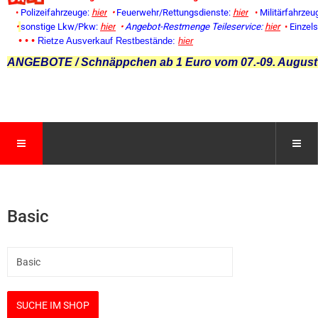
•
Polizeifahrzeuge:
hier
•
Feuerwehr/Rettungsdienste:
hier
•
Militärfahrzeu
•
sonstige Lkw/Pkw:
hier
•
Angebot-Restmenge
Teileservice:
hier
•
Einzel
• • •
Rietze Ausverkauf Restbestände:
hier
ANGEBOTE / Schnäppchen ab 1 Euro vom 07.-09. August
Basic