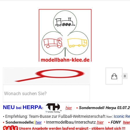
0
NEU
HERPA
bei
:
hier
•
Sondermodell Herpa 03.07.2
•
Empfehlung: Team-Busse zur Fußball-Weltmeisterschaft
:
Iconic Re
hier
•
Intermodellbau/Interschutz
hier
•
Sondermodelle:
hier
•
FDNY
hier
Unsere Angebote werden laufend ergänzt - stöbern lohnt sich !!!